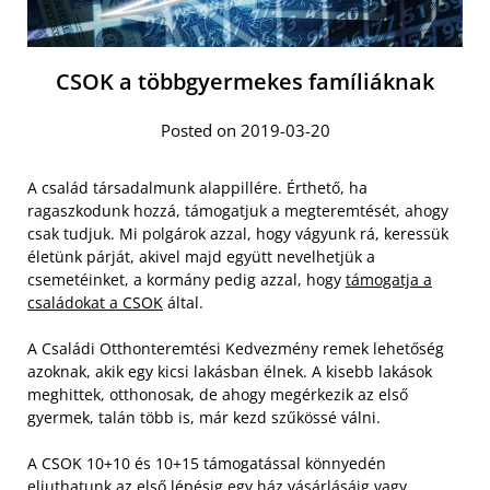
CSOK a többgyermekes famíliáknak
Posted on 2019-03-20
A család társadalmunk alappillére. Érthető, ha
ragaszkodunk hozzá, támogatjuk a megteremtését, ahogy
csak tudjuk. Mi polgárok azzal, hogy vágyunk rá, keressük
életünk párját, akivel majd együtt nevelhetjük a
csemetéinket, a kormány pedig azzal, hogy
támogatja a
családokat a CSOK
által.
A Családi Otthonteremtési Kedvezmény remek lehetőség
azoknak, akik egy kicsi lakásban élnek. A kisebb lakások
meghittek, otthonosak, de ahogy megérkezik az első
gyermek, talán több is, már kezd szűkössé válni.
A CSOK 10+10 és 10+15 támogatással könnyedén
eljuthatunk az első lépésig egy ház vásárlásáig vagy