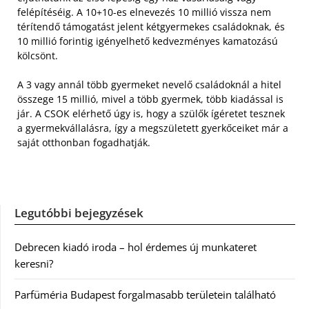
felépítéséig. A 10+10-es elnevezés 10 millió vissza nem
térítendő támogatást jelent kétgyermekes családoknak, és
10 millió forintig igényelhető kedvezményes kamatozású
kölcsönt.
A 3 vagy annál több gyermeket nevelő családoknál a hitel
összege 15 millió, mivel a több gyermek, több kiadással is
jár. A CSOK elérhető úgy is, hogy a szülők ígéretet tesznek
a gyermekvállalásra, így a megszületett gyerkőceiket már a
saját otthonban fogadhatják.
Legutóbbi bejegyzések
Debrecen kiadó iroda – hol érdemes új munkateret
keresni?
Parfüméria Budapest forgalmasabb területein található