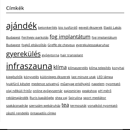
Címkék
ajándék
betonkerítés
bio tusfürdő
egyedi ékszerek
Eladó Lakás
fog implantátum
Budapest
Ferihegy parkolás
fog implantátum
Budapest
fogkő eltávolítás
Greffe de cheveux
gyerekulesszakaruhaz
gyerekülés
gyógytorna
hair transplant
infraszauna
klíma
klímaszerelés
klíma telepítés
konyhai
kiegészítők
könyvelés
különleges ékszerek
last minute utak
LED lámpa
lyukfúró készlet
medence szivattyú
műanyag erkélyajtó
napelem
nyomtató
olaj nélküli fritőz
online gyógyszertár
pajzsmirigy
peakshop
pH mérő
reklámajándék
Ruris kapálógép
shea vaj
Spirulina
sport mediátor
tea
szakácsnadrág
szerszám webáruház
termosztát
vonalkód nyomtató
zászló rendelés
öntapadós címke