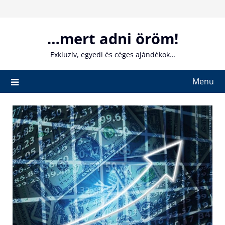
Skip
to
content
…mert adni öröm!
Exkluzív, egyedi és céges ajándékok…
Menu