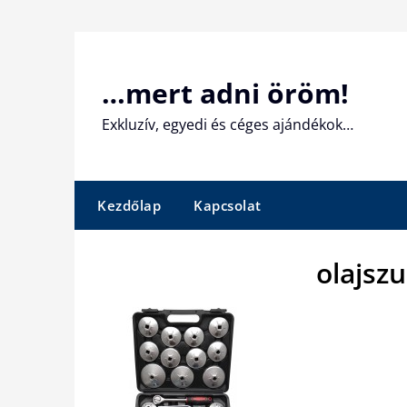
Skip
to
content
…mert adni öröm!
Exkluzív, egyedi és céges ajándékok…
Kezdőlap
Kapcsolat
olajsz