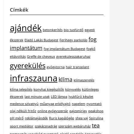
Címkék
ajándék
betonkerítés
bio tusfürdő
egyedi
fog
ékszerek
Eladó Lakás Budapest
Ferihegy parkolás
implantátum
fog implantátum Budapest
fogkő
eltávolítás
Greffe de cheveux
gyerekulesszakaruhaz
gyerekülés
gyógytorna
hair transplant
infraszauna
klíma
klímaszerelés
klíma telepítés
konyhai kiegészítők
könyvelés
különleges
ékszerek
last minute utak
LED lámpa
lyukfúró készlet
medence szivattyú
műanyag erkélyajtó
napelem
nyomtató
olaj nélküli fritőz
online gyógyszertár
pajzsmirigy
peakshop
pH mérő
reklámajándék
Ruris kapálógép
shea vaj
Spirulina
tea
sport mediátor
szakácsnadrág
szerszám webáruház