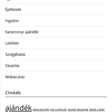
Építkezés
Ingatlan
Karácsonyi ajándék
Letöltés
Szolgáltatás
Vásárlás
Webáruház
Címkék
ajándék
betonkerítés
bio tusfürdő
egyedi ékszerek
Eladó Lakás