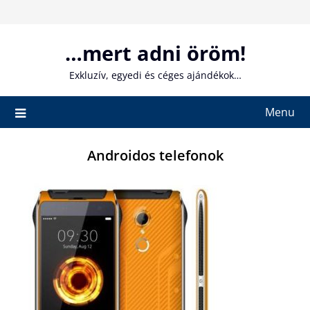
Skip
to
content
…mert adni öröm!
Exkluzív, egyedi és céges ajándékok…
Menu
Androidos telefonok