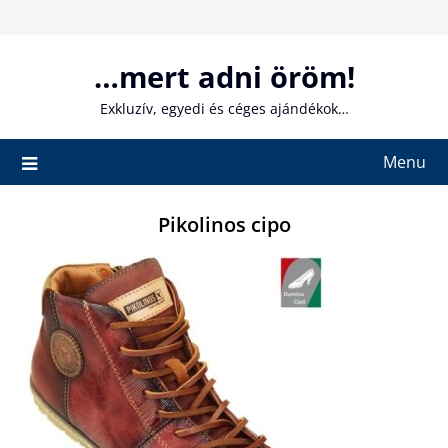
Skip
to
content
…mert adni öröm!
Exkluzív, egyedi és céges ajándékok…
Menu
Pikolinos cipo