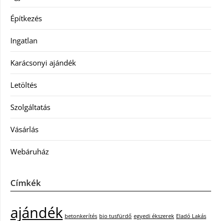
Építkezés
Ingatlan
Karácsonyi ajándék
Letöltés
Szolgáltatás
Vásárlás
Webáruház
Címkék
ajándék
betonkerítés
bio tusfürdő
egyedi ékszerek
Eladó Lakás