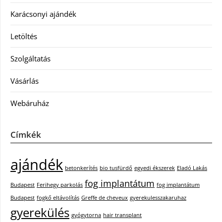
Karácsonyi ajándék
Letöltés
Szolgáltatás
Vásárlás
Webáruház
Címkék
ajándék
betonkerítés
bio tusfürdő
egyedi ékszerek
Eladó Lakás
fog implantátum
Budapest
Ferihegy parkolás
fog implantátum
Budapest
fogkő eltávolítás
Greffe de cheveux
gyerekulesszakaruhaz
gyerekülés
gyógytorna
hair transplant