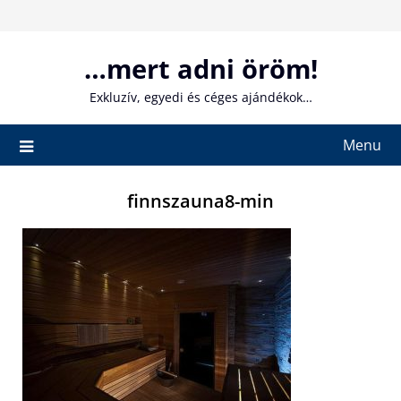
Skip
to
content
…mert adni öröm!
Exkluzív, egyedi és céges ajándékok…
Menu
finnszauna8-min