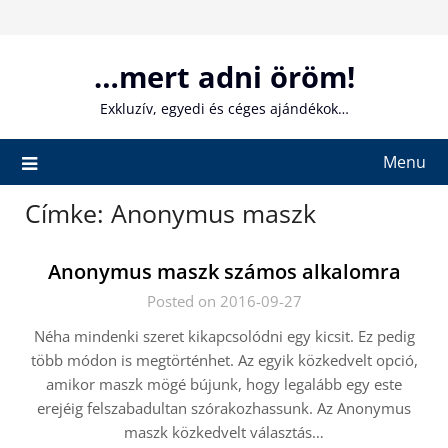
Skip
to
content
…mert adni öröm!
Exkluzív, egyedi és céges ajándékok…
Menu
Címke:
Anonymus maszk
Anonymus maszk számos alkalomra
Posted on 2016-09-27
Néha mindenki szeret kikapcsolódni egy kicsit. Ez pedig
több módon is megtörténhet. Az egyik közkedvelt opció,
amikor maszk mögé bújunk, hogy legalább egy este
erejéig felszabadultan szórakozhassunk. Az Anonymus
maszk közkedvelt választás…