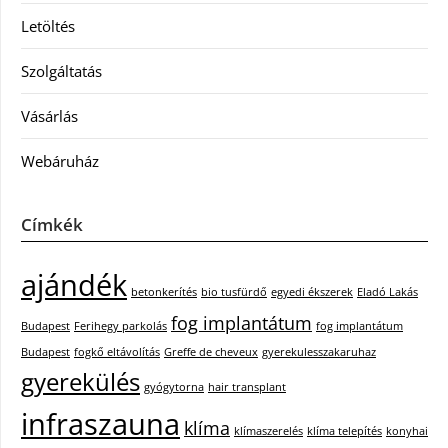
Letöltés
Szolgáltatás
Vásárlás
Webáruház
Címkék
ajándék
betonkerítés
bio tusfürdő
egyedi ékszerek
Eladó Lakás
fog implantátum
Budapest
Ferihegy parkolás
fog implantátum
Budapest
fogkő eltávolítás
Greffe de cheveux
gyerekulesszakaruhaz
gyerekülés
gyógytorna
hair transplant
infraszauna
klíma
klímaszerelés
klíma telepítés
konyhai