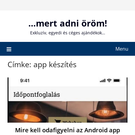
Skip
to
content
…mert adni öröm!
Exkluzív, egyedi és céges ajándékok…
Menu
Címke:
app készítés
Mire kell odafigyelni az Android app