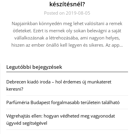
készítésnél?
Posted on 2019-08-05
Napjainkban könnyedén meg lehet valósítani a remek
ötleteket. Ezért is mernek oly sokan belevágni a saját
vállalkozásnak a létrehozásába, ami nagyon helyes,
hiszen az ember önálló kell legyen és sikeres. Az app…
Legutóbbi bejegyzések
Debrecen kiadó iroda – hol érdemes új munkateret
keresni?
Parfüméria Budapest forgalmasabb területein található
Végrehajtás ellen: hogyan védheted meg vagyonodat
ügyvéd segítségével