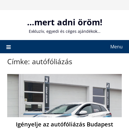
Skip
to
content
…mert adni öröm!
Exkluzív, egyedi és céges ajándékok…
Menu
Címke:
autófóliázás
Igényelje az autófóliázás Budapest