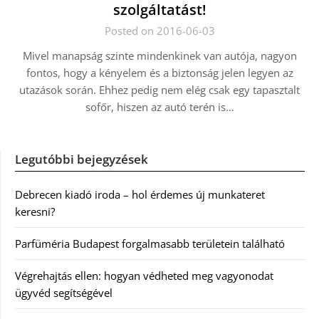
szolgáltatást!
Posted on 2016-06-03
Mivel manapság szinte mindenkinek van autója, nagyon
fontos, hogy a kényelem és a biztonság jelen legyen az
utazások során. Ehhez pedig nem elég csak egy tapasztalt
sofőr, hiszen az autó terén is…
Legutóbbi bejegyzések
Debrecen kiadó iroda – hol érdemes új munkateret
keresni?
Parfüméria Budapest forgalmasabb területein található
Végrehajtás ellen: hogyan védheted meg vagyonodat
ügyvéd segítségével