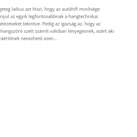
eteg laikus azt hiszi, hogy az autóhifi minősége
nyul az egyik legfontosabbnak a hangtechnikai
telezéseket tekintve. Pedig az igazság az, hogy az
hangszóró szett számít valóban lényegesnek, ezért aki
záértőnek nevezhető ezen…