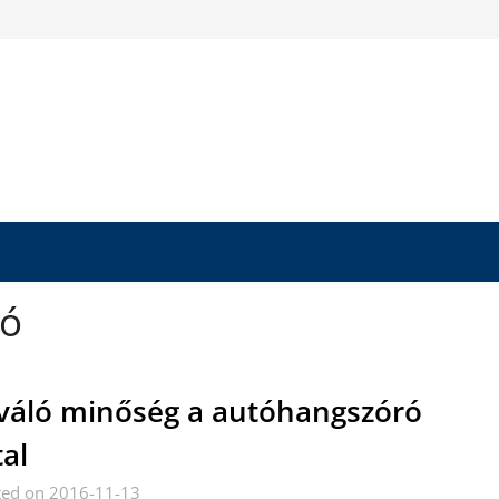
ró
váló minőség a autóhangszóró
tal
ted on 2016-11-13