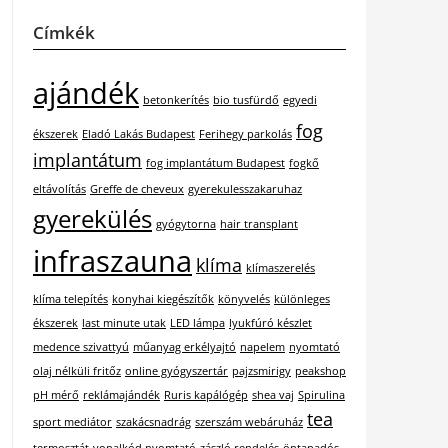
Címkék
ajándék
betonkerítés
bio tusfürdő
egyedi
fog
ékszerek
Eladó Lakás Budapest
Ferihegy parkolás
implantátum
fog implantátum Budapest
fogkő
eltávolítás
Greffe de cheveux
gyerekulesszakaruhaz
gyerekülés
gyógytorna
hair transplant
infraszauna
klíma
klímaszerelés
klíma telepítés
konyhai kiegészítők
könyvelés
különleges
ékszerek
last minute utak
LED lámpa
lyukfúró készlet
medence szivattyú
műanyag erkélyajtó
napelem
nyomtató
olaj nélküli fritőz
online gyógyszertár
pajzsmirigy
peakshop
pH mérő
reklámajándék
Ruris kapálógép
shea vaj
Spirulina
tea
sport mediátor
szakácsnadrág
szerszám webáruház