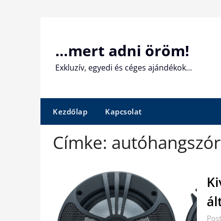
Skip
to
content
…mert adni öröm!
Exkluzív, egyedi és céges ajándékok…
Kezdőlap
Kapcsolat
Címke:
autóhangszó
Ki
ál
Pos