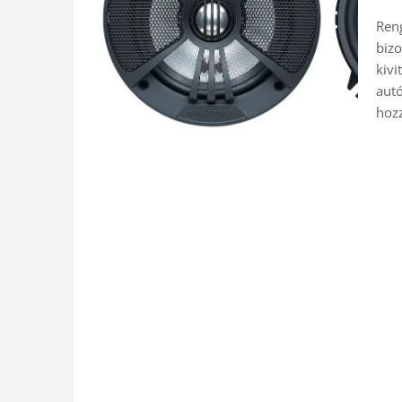
Reng
bizo
kivi
autó
hoz