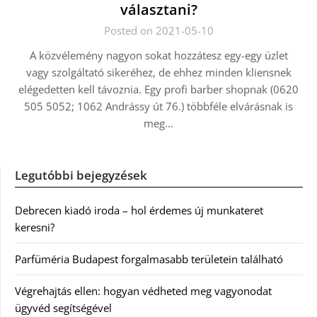
választani?
Posted on 2021-05-10
A közvélemény nagyon sokat hozzátesz egy-egy üzlet
vagy szolgáltató sikeréhez, de ehhez minden kliensnek
elégedetten kell távoznia. Egy profi barber shopnak (0620
505 5052; 1062 Andrássy út 76.) többféle elvárásnak is
meg…
Legutóbbi bejegyzések
Debrecen kiadó iroda – hol érdemes új munkateret
keresni?
Parfüméria Budapest forgalmasabb területein található
Végrehajtás ellen: hogyan védheted meg vagyonodat
ügyvéd segítségével