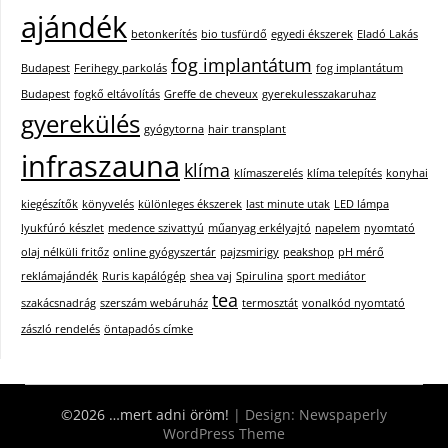
ajándék
betonkerítés
bio tusfürdő
egyedi ékszerek
Eladó Lakás
fog implantátum
Budapest
Ferihegy parkolás
fog implantátum
Budapest
fogkő eltávolítás
Greffe de cheveux
gyerekulesszakaruhaz
gyerekülés
gyógytorna
hair transplant
infraszauna
klíma
klímaszerelés
klíma telepítés
konyhai
kiegészítők
könyvelés
különleges ékszerek
last minute utak
LED lámpa
lyukfúró készlet
medence szivattyú
műanyag erkélyajtó
napelem
nyomtató
olaj nélküli fritőz
online gyógyszertár
pajzsmirigy
peakshop
pH mérő
reklámajándék
Ruris kapálógép
shea vaj
Spirulina
sport mediátor
tea
szakácsnadrág
szerszám webáruház
termosztát
vonalkód nyomtató
zászló rendelés
öntapadós címke
©2026 …mert adni öröm!
| Design:
Newspaperly
WordPress Theme