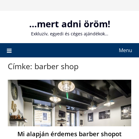
Skip
to
content
…mert adni öröm!
Exkluzív, egyedi és céges ajándékok…
Menu
Címke:
barber shop
Mi alapján érdemes barber shopot