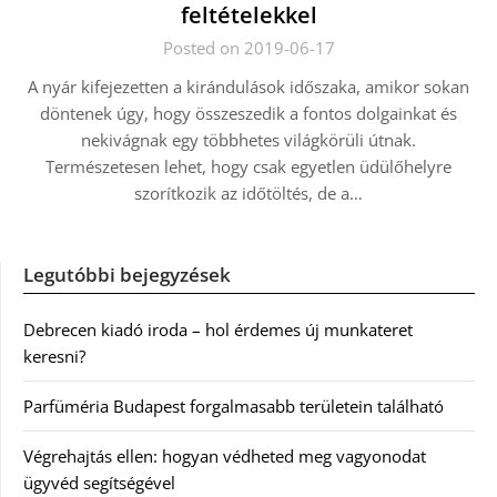
feltételekkel
Posted on 2019-06-17
A nyár kifejezetten a kirándulások időszaka, amikor sokan
döntenek úgy, hogy összeszedik a fontos dolgainkat és
nekivágnak egy többhetes világkörüli útnak.
Természetesen lehet, hogy csak egyetlen üdülőhelyre
szorítkozik az időtöltés, de a…
Legutóbbi bejegyzések
Debrecen kiadó iroda – hol érdemes új munkateret
keresni?
Parfüméria Budapest forgalmasabb területein található
Végrehajtás ellen: hogyan védheted meg vagyonodat
ügyvéd segítségével