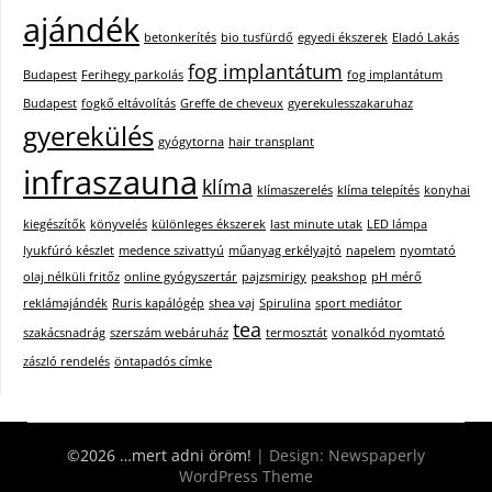
ajándék
betonkerítés
bio tusfürdő
egyedi ékszerek
Eladó Lakás
fog implantátum
Budapest
Ferihegy parkolás
fog implantátum
Budapest
fogkő eltávolítás
Greffe de cheveux
gyerekulesszakaruhaz
gyerekülés
gyógytorna
hair transplant
infraszauna
klíma
klímaszerelés
klíma telepítés
konyhai
kiegészítők
könyvelés
különleges ékszerek
last minute utak
LED lámpa
lyukfúró készlet
medence szivattyú
műanyag erkélyajtó
napelem
nyomtató
olaj nélküli fritőz
online gyógyszertár
pajzsmirigy
peakshop
pH mérő
reklámajándék
Ruris kapálógép
shea vaj
Spirulina
sport mediátor
tea
szakácsnadrág
szerszám webáruház
termosztát
vonalkód nyomtató
zászló rendelés
öntapadós címke
©2026 …mert adni öröm!
| Design:
Newspaperly
WordPress Theme