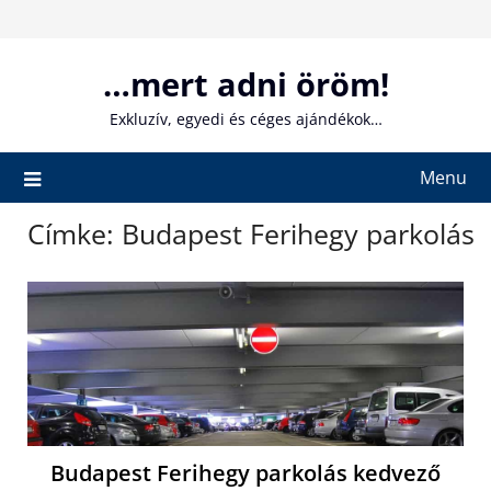
Skip
to
content
…mert adni öröm!
Exkluzív, egyedi és céges ajándékok…
Menu
Címke:
Budapest Ferihegy parkolás
Budapest Ferihegy parkolás kedvező