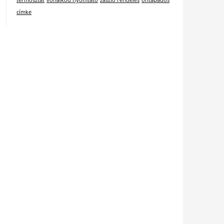
termosztát
vonalkód nyomtató
zászló rendelés
öntapadós
címke