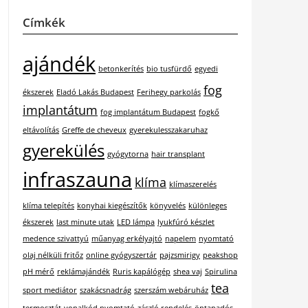
Címkék
ajándék
betonkerítés
bio tusfürdő
egyedi
fog
ékszerek
Eladó Lakás Budapest
Ferihegy parkolás
implantátum
fog implantátum Budapest
fogkő
eltávolítás
Greffe de cheveux
gyerekulesszakaruhaz
gyerekülés
gyógytorna
hair transplant
infraszauna
klíma
klímaszerelés
klíma telepítés
konyhai kiegészítők
könyvelés
különleges
ékszerek
last minute utak
LED lámpa
lyukfúró készlet
medence szivattyú
műanyag erkélyajtó
napelem
nyomtató
olaj nélküli fritőz
online gyógyszertár
pajzsmirigy
peakshop
pH mérő
reklámajándék
Ruris kapálógép
shea vaj
Spirulina
tea
sport mediátor
szakácsnadrág
szerszám webáruház