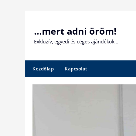
Skip
to
content
…mert adni öröm!
Exkluzív, egyedi és céges ajándékok…
Kezdőlap
Kapcsolat