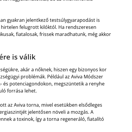
an gyakran jelentkező testsúlygyarapodást is
 hirtelen felugrott kilóktól. Ha rendszeresen
ikusak, fiatalosak, frissek maradhatunk, még akkor
re is válik
szségükre, akár a nőknek, hiszen egy bizonyos kor
szségügyi problémák. Például az Aviva Módszer
ta- és potenciagondokon, megszüntetik a renyhe
ló forrása lehet.
ott az Aviva torna, mivel esetükben elsődleges
ergiaszintjét jelentősen növeli a mozgás. A
nek a toxinok, így a torna regeneráló, fiatalító