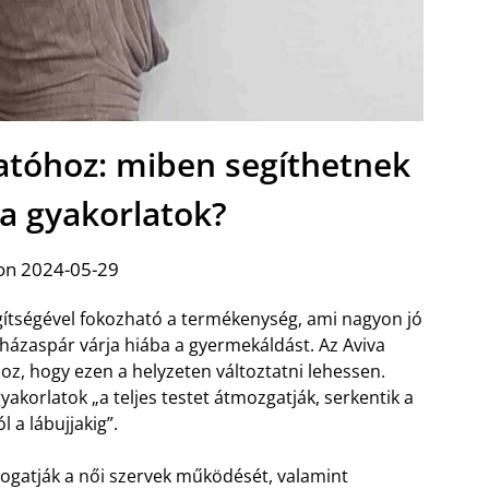
tatóhoz: miben segíthetnek
na gyakorlatok?
on 2024-05-29
ítségével fokozható a termékenység, ami nagyon jó
 házaspár várja hiába a gyermekáldást. Az Aviva
z, hogy ezen a helyzeten változtatni lehessen.
yakorlatok „a teljes testet átmozgatják, serkentik a
l a lábujjakig”.
ámogatják a női szervek működését, valamint