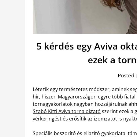
5 kérdés egy Aviva ok
ezek a tor
Posted 
Létezik egy természetes módszer, aminek seg
hír, hiszen Magyarországon egyre több fiatal
tornagyakorlatok nagyban hozzájárulnak ahho
Szabó Kitti Aviva torna oktató
szerint ezek a g
vérkeringést és erősítik az izomzatot is nyaktó
Speciális beszorító és ellazító gyakorlatai t