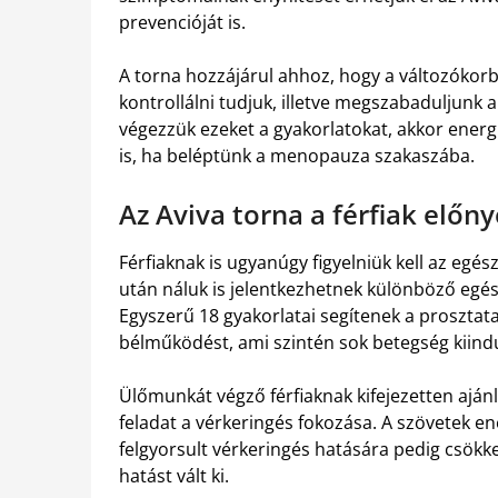
prevencióját is.
A torna hozzájárul ahhoz, hogy a változókorb
kontrollálni tudjuk, illetve megszabaduljunk a
végezzük ezeket a gyakorlatokat, akkor energ
is, ha beléptünk a menopauza szakaszába.
Az Aviva torna a férfiak előnyé
Férfiaknak is ugyanúgy figyelniük kell az egé
után náluk is jelentkezhetnek különböző egé
Egyszerű 18 gyakorlatai segítenek a proszta
bélműködést, ami szintén sok betegség kiindu
Ülőmunkát végző férfiaknak kifejezetten ajánl
feladat a vérkeringés fokozása. A szövetek en
felgyorsult vérkeringés hatására pedig csökken
hatást vált ki.