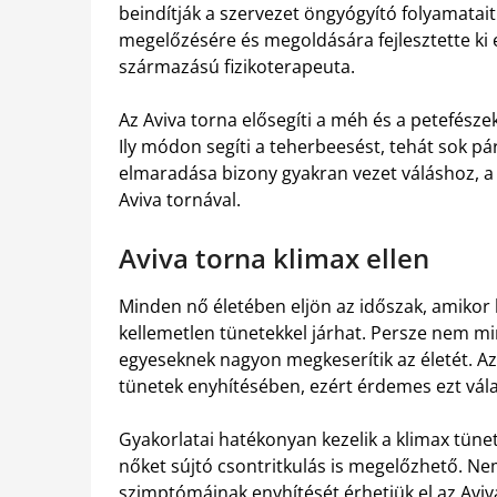
beindítják a szervezet öngyógyító folyamatai
megelőzésére és megoldására fejlesztette ki 
származású fizikoterapeuta.
Az Aviva torna elősegíti a méh és a petefés
Ily módon segíti a teherbeesést, tehát sok p
elmaradása bizony gyakran vezet váláshoz, a 
Aviva tornával.
Aviva torna klimax ellen
Minden nő életében eljön az időszak, amikor 
kellemetlen tünetekkel járhat. Persze nem m
egyeseknek nagyon megkeserítik az életét. Az
tünetek enyhítésében, ezért érdemes ezt vál
Gyakorlatai hatékonyan kezelik a klimax tünete
nőket sújtó csontritkulás is megelőzhető. N
szimptómáinak enyhítését érhetjük el az Aviv