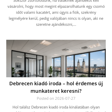
Sokszor zsörtölődünk, ha valakinek ajándékot kell
vásárolni, hogy most megint elpazarolhatunk egy csomó
időt valami kacatért, ami úgyis a fiók, szekrény
legmélyére kerül, pedig valójában nincs is olyan, aki ne
szeretne ajándékozni,…
Debrecen kiadó iroda – hol érdemes új
munkateret keresni?
Posted on 2026-07-27
Hol találsz Debrecen kiadó iroda kínálatában olyan