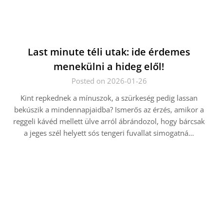
Last minute téli utak: ide érdemes
menekülni a hideg elől!
Posted on 2026-01-26
Kint repkednek a mínuszok, a szürkeség pedig lassan
bekúszik a mindennapjaidba? Ismerős az érzés, amikor a
reggeli kávéd mellett ülve arról ábrándozol, hogy bárcsak
a jeges szél helyett sós tengeri fuvallat simogatná…