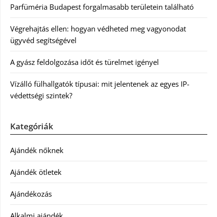
Parfüméria Budapest forgalmasabb területein található
Végrehajtás ellen: hogyan védheted meg vagyonodat
ügyvéd segítségével
A gyász feldolgozása időt és türelmet igényel
Vízálló fülhallgatók típusai: mit jelentenek az egyes IP-
védettségi szintek?
Kategóriák
Ajándék nőknek
Ajándék ötletek
Ajándékozás
Alkalmi ajándék