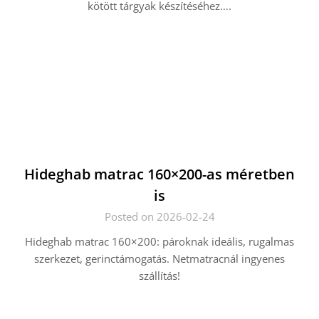
kötött tárgyak készítéséhez….
Hideghab matrac 160×200-as méretben
is
Posted on 2026-02-24
Hideghab matrac 160×200: pároknak ideális, rugalmas
szerkezet, gerinctámogatás. Netmatracnál ingyenes
szállítás!