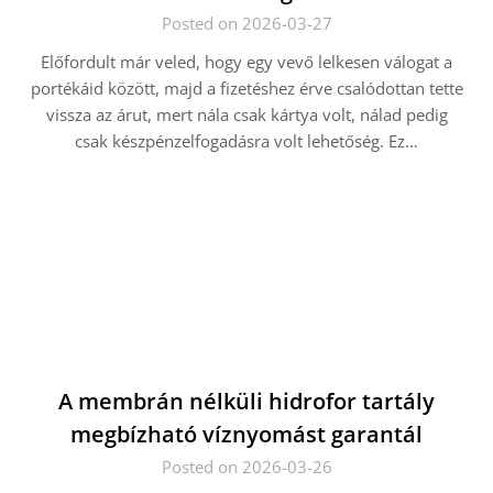
Posted on 2026-03-27
Előfordult már veled, hogy egy vevő lelkesen válogat a
portékáid között, majd a fizetéshez érve csalódottan tette
vissza az árut, mert nála csak kártya volt, nálad pedig
csak készpénzelfogadásra volt lehetőség. Ez…
A membrán nélküli hidrofor tartály
megbízható víznyomást garantál
Posted on 2026-03-26