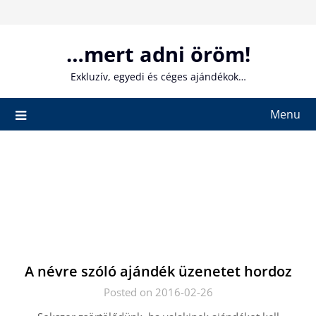
Skip
to
content
…mert adni öröm!
Exkluzív, egyedi és céges ajándékok…
Menu
A névre szóló ajándék üzenetet hordoz
Posted on 2016-02-26