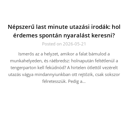
Népszerű last minute utazási irodák: hol
érdemes spontán nyaralást keresni?
Posted on 2026-05-21
Ismerős az a helyzet, amikor a falat bámulod a
munkahelyeden, és ráébredsz: holnapután feltétlenül a
tengerparton kell feküdnöd? A hirtelen ötlettől vezérelt
utazás vágya mindannyiunkban ott rejtőzik, csak sokszor
félretesszük. Pedig a…