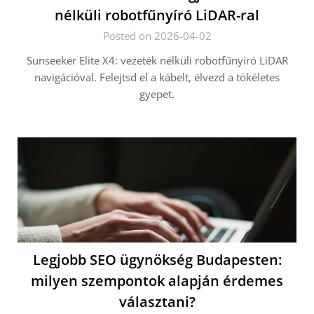
nélküli robotfűnyíró LiDAR-ral
Posted on 2026-04-02
Sunseeker Elite X4: vezeték nélküli robotfűnyíró LiDAR
navigációval. Felejtsd el a kábelt, élvezd a tökéletes
gyepet.
Legjobb SEO ügynökség Budapesten:
milyen szempontok alapján érdemes
választani?