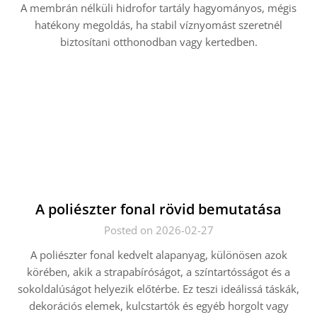
A membrán nélküli hidrofor tartály hagyományos, mégis
hatékony megoldás, ha stabil víznyomást szeretnél
biztosítani otthonodban vagy kertedben.
A poliészter fonal rövid bemutatása
Posted on 2026-02-27
A poliészter fonal kedvelt alapanyag, különösen azok
körében, akik a strapabíróságot, a színtartósságot és a
sokoldalúságot helyezik előtérbe. Ez teszi ideálissá táskák,
dekorációs elemek, kulcstartók és egyéb horgolt vagy