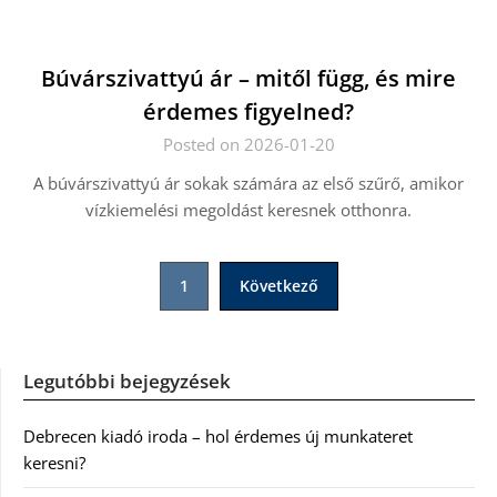
Búvárszivattyú ár – mitől függ, és mire
érdemes figyelned?
Posted on 2026-01-20
A búvárszivattyú ár sokak számára az első szűrő, amikor
vízkiemelési megoldást keresnek otthonra.
Bejegyzések
1
Következő
lapozása
Legutóbbi bejegyzések
Debrecen kiadó iroda – hol érdemes új munkateret
keresni?