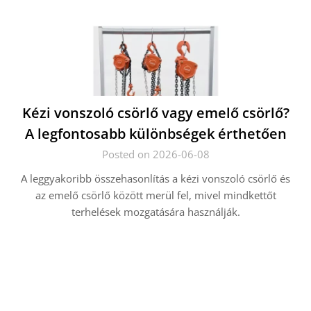
Kézi vonszoló csörlő vagy emelő csörlő?
A legfontosabb különbségek érthetően
Posted on 2026-06-08
A leggyakoribb összehasonlítás a kézi vonszoló csörlő és
az emelő csörlő között merül fel, mivel mindkettőt
terhelések mozgatására használják.