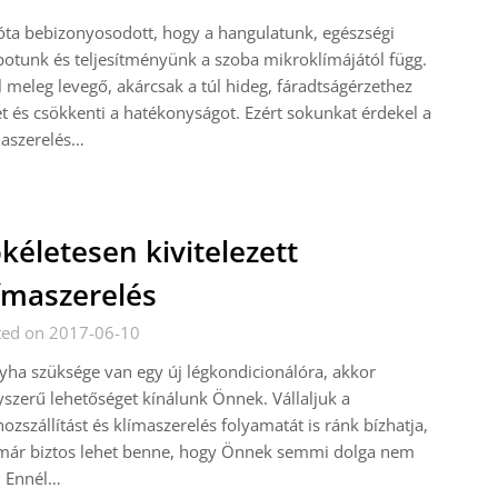
ta bebizonyosodott, hogy a hangulatunk, egészségi
potunk és teljesítményünk a szoba mikroklímájától függ.
l meleg levegő, akárcsak a túl hideg, fáradtságérzethez
t és csökkenti a hatékonyságot. Ezért sokunkat érdekel a
maszerelés…
kéletesen kivitelezett
ímaszerelés
ted on 2017-06-10
ha szüksége van egy új légkondicionálóra, akkor
szerű lehetőséget kínálunk Önnek. Vállaljuk a
ozszállítást és klímaszerelés folyamatát is ránk bízhatja,
 már biztos lehet benne, hogy Önnek semmi dolga nem
. Ennél…