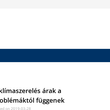
klímaszerelés árak a
oblémáktól függenek
ted on 2019-03-28