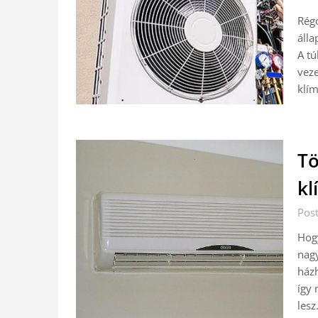
Régó
álla
A tú
veze
klí
Tö
kl
Pos
Hogy
nagy
házh
így
lesz