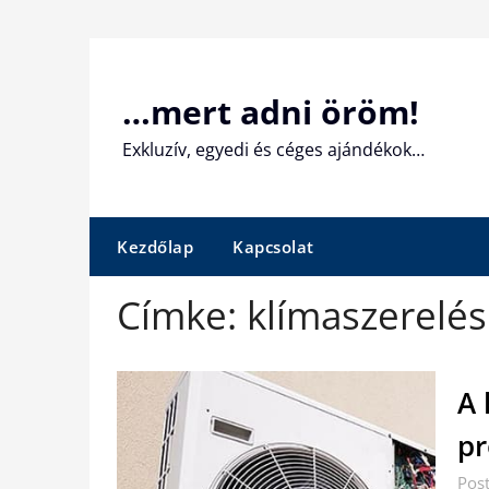
Skip
to
content
…mert adni öröm!
Exkluzív, egyedi és céges ajándékok…
Kezdőlap
Kapcsolat
Címke:
klímaszerelés
A 
pr
Pos