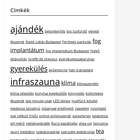
Címkék
ajándék
betonkerítés
bio tusfürdő
egyedi
fog
ékszerek
Eladó Lakás Budapest
Ferihegy parkolás
implantátum
fog implantátum Budapest
fogkő
eltávolítás
Greffe de cheveux
gyerekulesszakaruhaz
gyerekülés
gyógytorna
hair transplant
infraszauna
klíma
klímaszerelés
klíma telepítés
konyhai kiegészítők
könyvelés
különleges
ékszerek
last minute utak
LED lámpa
lyukfúró készlet
medence szivattyú
műanyag erkélyajtó
napelem
nyomtató
olaj nélküli fritőz
online gyógyszertár
pajzsmirigy
peakshop
pH mérő
reklámajándék
Ruris kapálógép
shea vaj
Spirulina
tea
sport mediátor
szakácsnadrág
szerszám webáruház