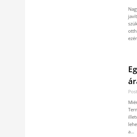
Nagy
javí
szük
otth
ezé
Eg
ár
Pos
Miér
Term
ille
lehe
a…