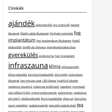
Címkék
ajándék
betonkerítés
bio tusfürdő
egyedi
fog
ékszerek
Eladó Lakás Budapest
Ferihegy parkolás
implantátum
fog implantátum Budapest
fogkő
eltávolítás
Greffe de cheveux
gyerekulesszakaruhaz
gyerekülés
gyógytorna
hair transplant
infraszauna
klíma
klímaszerelés
klíma telepítés
konyhai kiegészítők
könyvelés
különleges
ékszerek
last minute utak
LED lámpa
lyukfúró készlet
medence szivattyú
műanyag erkélyajtó
napelem
nyomtató
olaj nélküli fritőz
online gyógyszertár
pajzsmirigy
peakshop
pH mérő
reklámajándék
Ruris kapálógép
shea vaj
Spirulina
tea
sport mediátor
szakácsnadrág
szerszám webáruház