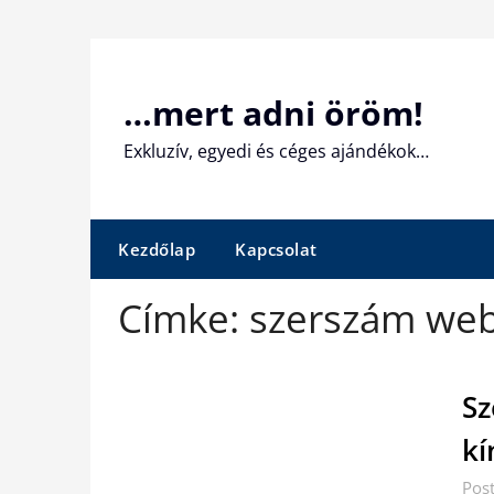
Skip
to
content
…mert adni öröm!
Exkluzív, egyedi és céges ajándékok…
Kezdőlap
Kapcsolat
Címke:
szerszám we
Sz
kí
Pos