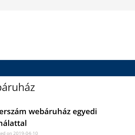
báruház
erszám webáruház egyedi
nálattal
ted on 2019-04-10