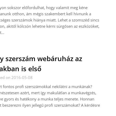
on sokszor előfordulhat, hogy valamit meg kéne
tanunk otthon, ám mégis szakembert kell hívnunk a
séges szerszámok hiánya miatt. Lehet a szomszéd sincs
on, akitől kölcsön lehetne kérni sürgősen az eszközöket,
rt…
y szerszám webáruház az
akban is első
ted on 2016-05-08
t fontos profi szerszámokkal nekilátni a munkának?
észetesen azért, mert így makulátlan a munkavégzés,
tve gyors és hatékony a munka teljes menete. Honnan
t beszerezni ilyen jellegű profi szerszámokat? A kérdésre