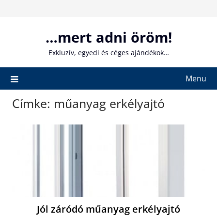
Skip
to
content
…mert adni öröm!
Exkluzív, egyedi és céges ajándékok…
Menu
Címke:
műanyag erkélyajtó
Jól záródó műanyag erkélyajtó