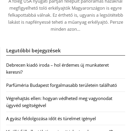
A főleg USA nyugati partján felépült panorámás hazáknál
megfigyelhető toló erkélyajtók Magyarországon is egyre
felkapottabbá válnak. Ez érthető is, ugyanis a legsötétebb
lakást is napfényessé teheti a műanyag erkélyajtó. Persze
minden azon…
Legutóbbi bejegyzések
Debrecen kiadó iroda – hol érdemes új munkateret
keresni?
Parfüméria Budapest forgalmasabb területein található
Végrehajtás ellen: hogyan védheted meg vagyonodat
ügyvéd segítségével
A gyász feldolgozása időt és türelmet igényel