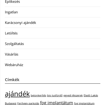
Építkezés
Ingatlan
Karácsonyi ajándék
Letöltés
Szolgáltatás
Vásárlás
Webáruház
Címkék
ajándék
betonkerítés
bio tusfürdő
egyedi ékszerek
Eladó Lakás
fog implantátum
Budapest
Ferihegy parkolás
fog implantátum