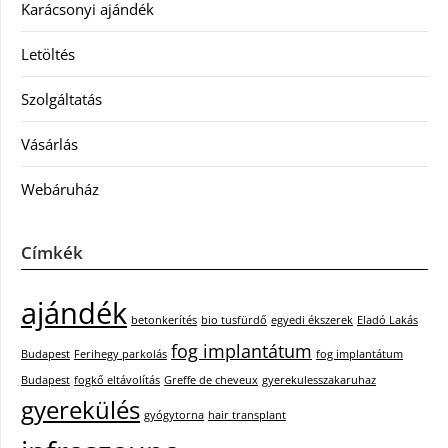
Karácsonyi ajándék
Letöltés
Szolgáltatás
Vásárlás
Webáruház
Címkék
ajándék
betonkerítés
bio tusfürdő
egyedi ékszerek
Eladó Lakás
fog implantátum
Budapest
Ferihegy parkolás
fog implantátum
Budapest
fogkő eltávolítás
Greffe de cheveux
gyerekulesszakaruhaz
gyerekülés
gyógytorna
hair transplant