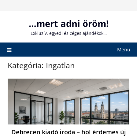
Skip
to
content
…mert adni öröm!
Exkluzív, egyedi és céges ajándékok…
Menu
Kategória:
Ingatlan
Debrecen kiadó iroda – hol érdemes új