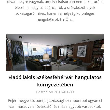
olyan helyre vágynak, amely elsősorban nem a kulturális
életről, a nagy üzletláncairól, a szórakozóhelyek
sokaságáról híres, hanem a helység különleges
hangulatáról. Ha Ön…
Eladó lakás Székesfehérvár hangulatos
környezetében
Posted on 2016-01-03
Fejér megye központja gazdasági szempontból ugyan el
van maradva a fővárostól és más nagyobb városoktól,