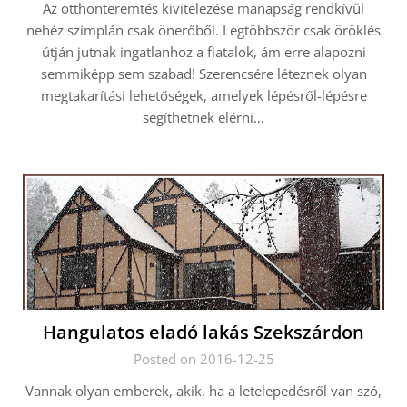
Az otthonteremtés kivitelezése manapság rendkívül
nehéz szimplán csak önerőből. Legtöbbször csak öröklés
útján jutnak ingatlanhoz a fiatalok, ám erre alapozni
semmiképp sem szabad! Szerencsére léteznek olyan
megtakarítási lehetőségek, amelyek lépésről-lépésre
segíthetnek elérni…
Hangulatos eladó lakás Szekszárdon
Posted on 2016-12-25
Vannak olyan emberek, akik, ha a letelepedésről van szó,