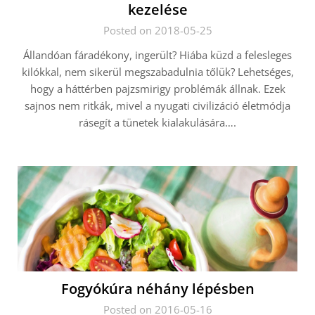
kezelése
Posted on 2018-05-25
Állandóan fáradékony, ingerült? Hiába küzd a felesleges
kilókkal, nem sikerül megszabadulnia tőlük? Lehetséges,
hogy a háttérben pajzsmirigy problémák állnak. Ezek
sajnos nem ritkák, mivel a nyugati civilizáció életmódja
rásegít a tünetek kialakulására….
Fogyókúra néhány lépésben
Posted on 2016-05-16