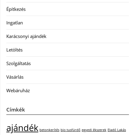
Építkezés
Ingatlan
Karácsonyi ajándék
Letöltés
Szolgáltatás
Vásárlás
Webáruház
Címkék
ajándék
betonkerítés
bio tusfürdő
egyedi ékszerek
Eladó Lakás