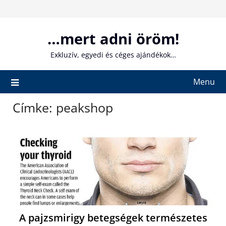
Skip
to
content
…mert adni öröm!
Exkluzív, egyedi és céges ajándékok…
Menu
Címke:
peakshop
A pajzsmirigy betegségek természetes