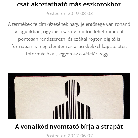
csatlakoztatható más eszközökhöz
Posted on 2019-08-03
A termékek felcímkézésének nagy jelentősége van rohanó
világunkban, ugyanis csak ily módon lehet mindent
pontosan rendszerezni és ezáltal rögtön digitális
formában is megjeleníteni az árucikkekkel kapcsolatos
információkat, legyen az a vételár vagy…
A vonalkód nyomtató bírja a strapát
Posted on 2017-06-07