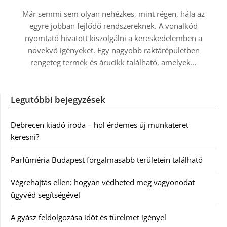
Már semmi sem olyan nehézkes, mint régen, hála az
egyre jobban fejlődő rendszereknek. A vonalkód
nyomtató hivatott kiszolgálni a kereskedelemben a
növekvő igényeket. Egy nagyobb raktárépületben
rengeteg termék és árucikk található, amelyek…
Legutóbbi bejegyzések
Debrecen kiadó iroda – hol érdemes új munkateret
keresni?
Parfüméria Budapest forgalmasabb területein található
Végrehajtás ellen: hogyan védheted meg vagyonodat
ügyvéd segítségével
A gyász feldolgozása időt és türelmet igényel