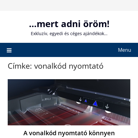
Skip
to
content
…mert adni öröm!
Exkluzív, egyedi és céges ajándékok…
Menu
Címke:
vonalkód nyomtató
A vonalkód nyomtató könnyen