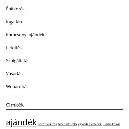
Építkezés
Ingatlan
Karácsonyi ajándék
Letöltés
Szolgáltatás
Vásárlás
Webáruház
Címkék
ajándék
betonkerítés
bio tusfürdő
egyedi ékszerek
Eladó Lakás