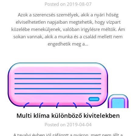
Posted on 2019-08-07
Azok a szerencsés személyek, akik a nyári hőség
elviselhetetlen napjaiban megtehetik, hogy vízpart
közelébe meneküljenek, valóban irigylésre méltók. Ám
sokan vannak, akik a munka és a család mellett nem
engedhetik meg a…
Multi klíma különböző kivitelekben
Posted on 2019-04-04
A tavalyi évben jól ráfázott a nyáron, mert nem állt a