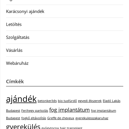
Karácsonyi ajándék
Letöltés
Szolgáltatás
Vásárlás
Webáruház
Címkék
ajándék
betonkerítés
bio tusfürdő
egyedi ékszerek
Eladó Lakás
fog implantátum
Budapest
Ferihegy parkolás
fog implantátum
Budapest
fogkő eltávolítás
Greffe de cheveux
gyerekulesszakaruhaz
gyerekülés
gyógytorna
hair transplant