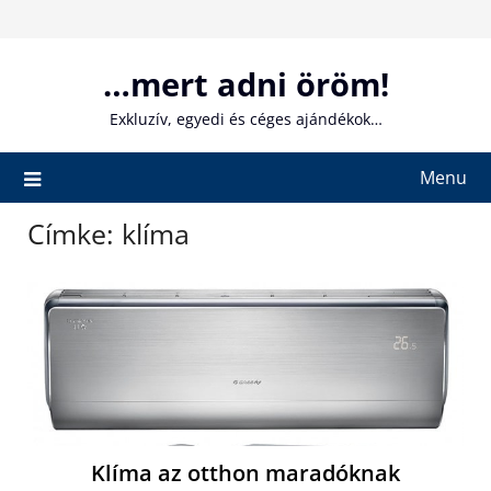
Skip
to
content
…mert adni öröm!
Exkluzív, egyedi és céges ajándékok…
Menu
Címke:
klíma
Klíma az otthon maradóknak