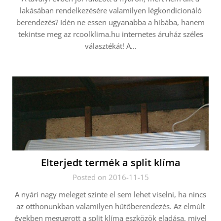
lakásában rendelkezésére valamilyen légkondicionáló
berendezés? Idén ne essen ugyanabba a hibába, hanem
tekintse meg az rcoolklima.hu internetes áruház széles
választékát! A…
Elterjedt termék a split klíma
Posted on 2016-11-15
A nyári nagy meleget szinte el sem lehet viselni, ha nincs
az otthonunkban valamilyen hűtőberendezés. Az elmúlt
években megugrott a split klíma eszközök eladása, mivel