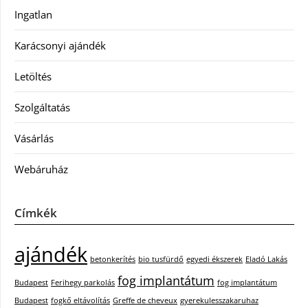
Ingatlan
Karácsonyi ajándék
Letöltés
Szolgáltatás
Vásárlás
Webáruház
Címkék
ajándék
betonkerítés
bio tusfürdő
egyedi ékszerek
Eladó Lakás
fog implantátum
Budapest
Ferihegy parkolás
fog implantátum
Budapest
fogkő eltávolítás
Greffe de cheveux
gyerekulesszakaruhaz