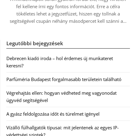
fel kellene írni egy fontos információt. Erre a célra
tökéletes lehet a jegyzetfüzet, hiszen egy tollnak a
segítségével csupán néhány másodpercet kell szánni a…
Legutóbbi bejegyzések
Debrecen kiadó iroda – hol érdemes új munkateret
keresni?
Parfüméria Budapest forgalmasabb területein található
Végrehajtás ellen: hogyan védheted meg vagyonodat
ügyvéd segítségével
A gyász feldolgozása időt és türelmet igényel
Vízálló fülhallgatók típusai: mit jelentenek az egyes IP-
védettségi szintek?