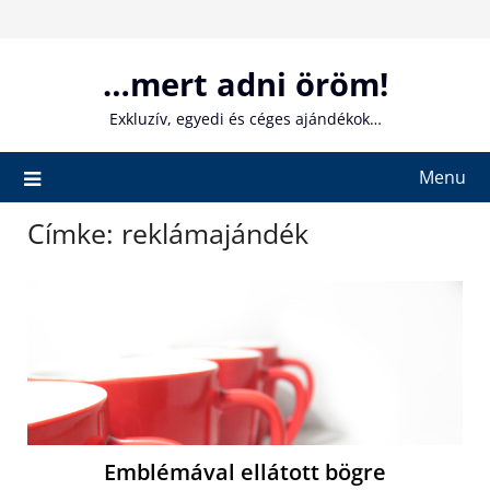
Skip
to
content
…mert adni öröm!
Exkluzív, egyedi és céges ajándékok…
Menu
Címke:
reklámajándék
Emblémával ellátott bögre