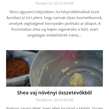
Posted on 2016-09-09
Nincs egyszerű helyzetben, ha bőrproblémákkal küzd.
Azonban jó hírt jelent, hogy vannak olyan kozmetikumok,
amelyek segítségével könnyedén javítható az állapot. A
finomítatlan shea vaj képes regenerálni a bőrt, ezért
rengetegen érdeklődnek iránta….
Shea vaj növényi összetevőkből
Posted on 2016-06-06
Nagyon zavaró lehet, hogy télen kiszárad a kézbőr, hiszen