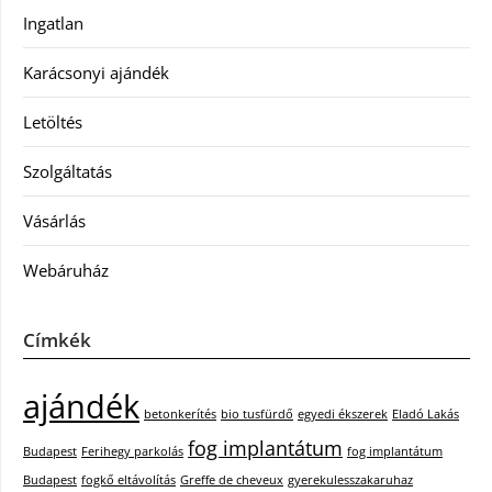
Ingatlan
Karácsonyi ajándék
Letöltés
Szolgáltatás
Vásárlás
Webáruház
Címkék
ajándék
betonkerítés
bio tusfürdő
egyedi ékszerek
Eladó Lakás
fog implantátum
Budapest
Ferihegy parkolás
fog implantátum
Budapest
fogkő eltávolítás
Greffe de cheveux
gyerekulesszakaruhaz