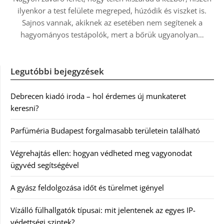
ilyenkor a test felülete megreped, húzódik és viszket is.
Sajnos vannak, akiknek az esetében nem segítenek a
hagyományos testápolók, mert a bőrük ugyanolyan…
Legutóbbi bejegyzések
Debrecen kiadó iroda – hol érdemes új munkateret
keresni?
Parfüméria Budapest forgalmasabb területein található
Végrehajtás ellen: hogyan védheted meg vagyonodat
ügyvéd segítségével
A gyász feldolgozása időt és türelmet igényel
Vízálló fülhallgatók típusai: mit jelentenek az egyes IP-
védettségi szintek?