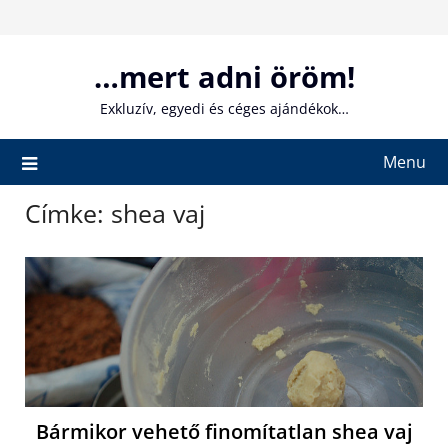
Skip
to
content
…mert adni öröm!
Exkluzív, egyedi és céges ajándékok…
Menu
Címke:
shea vaj
Bármikor vehető finomítatlan shea vaj