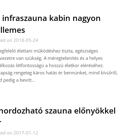
 infraszauna kabin nagyon
llemes
ted on 2018-05-24
gfelelő élettani működéshez tiszta, egészséges
vezetre van szükség. A méregtelenítés és a helyes
álkozás létfontosságú a hosszú életkor eléréséhez.
pság rengeteg káros hatás ér bennünket, mind kívülről,
 pedig a bevitt…
hordozható szauna előnyökkel
r
ted on 2017-01-12