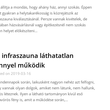
állítja a mondás, hogy ahány ház, annyi szokás. Éppen
t gyakran a helytakarékosság is közrejátszik az
aszauna kiválasztásánál. Persze vannak kivételek, de
lában házvásárlásnál vagy építkezésnél nem szokás
n helyet előkészíteni…
 infraszauna láthatatlan
nnyel működik
ted on 2019-03-16
ndennapok során, laikusként nagyon nehéz azt felfogni,
 vannak olyan dolgok, amiket nem látunk, nem hallunk,
s léteznek. Ilyen a látható tartományon kívül eső
avörös fény is, amit a működése során,…