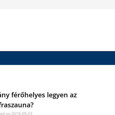
ny férőhelyes legyen az
fraszauna?
ted on 2019-09-23