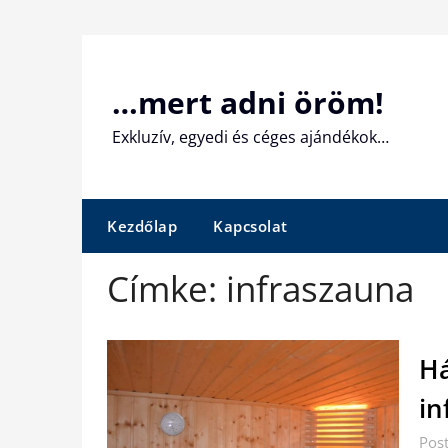
Skip
to
content
…mert adni öröm!
Exkluzív, egyedi és céges ajándékok…
Kezdőlap
Kapcsolat
Címke:
infraszauna
Há
in
Pos