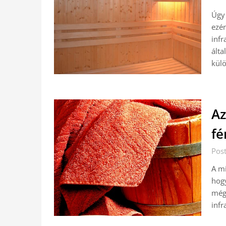
Úgy 
ezér
infr
álta
külö
Az
fé
Pos
A mi
hogy
mégi
infr