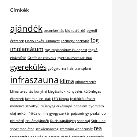
Címkék
ajándék
betonkerítés
bio tusfürdő
egyedi
fog
ékszerek
Eladó Lakás Budapest
Ferihegy parkolás
implantátum
fog implantátum Budapest
fogkő
eltávolítás
Greffe de cheveux
gyerekulesszakaruhaz
gyerekülés
gyógytorna
hair transplant
infraszauna
klíma
klímaszerelés
klíma telepítés
konyhai kiegészítők
könyvelés
különleges
ékszerek
last minute utak
LED lámpa
lyukfúró készlet
medence szivattyú
műanyag erkélyajtó
napelem
nyomtató
olaj nélküli fritőz
online gyógyszertár
pajzsmirigy
peakshop
pH mérő
reklámajándék
Ruris kapálógép
shea vaj
Spirulina
tea
sport mediátor
szakácsnadrág
szerszám webáruház