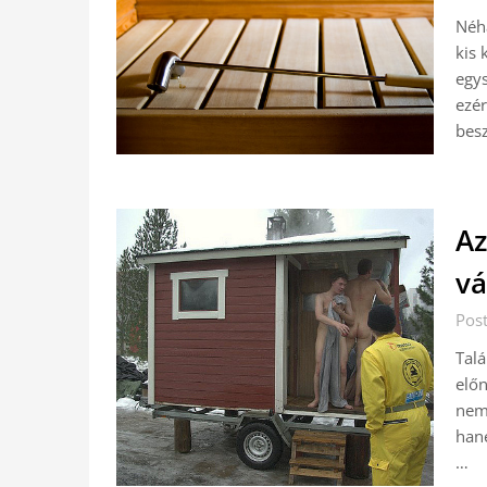
Néh
kis 
egys
ezér
besz
Az
v
Pos
Talá
előn
nem 
han
…