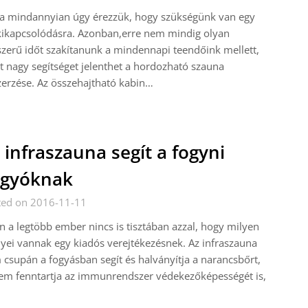
a mindannyian úgy érezzük, hogy szükségünk van egy
kikapcsolódásra. Azonban,erre nem mindig olyan
zerű időt szakítanunk a mindennapi teendőink mellett,
t nagy segítséget jelenthet a hordozható szauna
erzése. Az összehajtható kabin…
 infraszauna segít a fogyni
ágyóknak
ted on 2016-11-11
n a legtöbb ember nincs is tisztában azzal, hogy milyen
yei vannak egy kiadós verejtékezésnek. Az infraszauna
csupán a fogyásban segít és halványítja a narancsbőrt,
em fenntartja az immunrendszer védekezőképességét is,