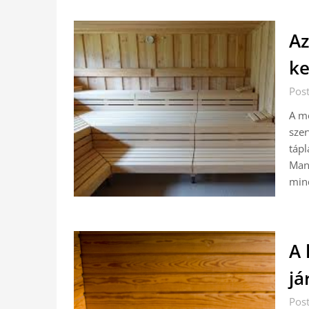
Az
ke
Pos
A me
szer
tápl
Mana
mind
A 
já
Pos