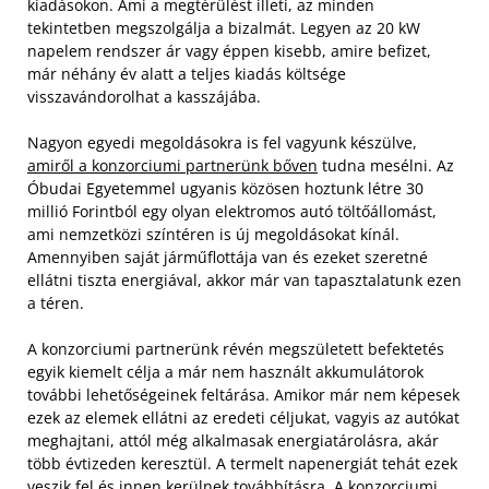
kiadásokon. Ami a megtérülést illeti, az minden
tekintetben megszolgálja a bizalmát. Legyen az 20 kW
napelem rendszer ár vagy éppen kisebb, amire befizet,
már néhány év alatt a teljes kiadás költsége
visszavándorolhat a kasszájába.
Nagyon egyedi megoldásokra is fel vagyunk készülve,
amiről a konzorciumi partnerünk bőven
tudna mesélni. Az
Óbudai Egyetemmel ugyanis közösen hoztunk létre 30
millió Forintból egy olyan elektromos autó töltőállomást,
ami nemzetközi színtéren is új megoldásokat kínál.
Amennyiben saját járműflottája van és ezeket szeretné
ellátni tiszta energiával, akkor már van tapasztalatunk ezen
a téren.
A konzorciumi partnerünk révén megszületett befektetés
egyik kiemelt célja a már nem használt akkumulátorok
további lehetőségeinek feltárása. Amikor már nem képesek
ezek az elemek ellátni az eredeti céljukat, vagyis az autókat
meghajtani, attól még alkalmasak energiatárolásra, akár
több évtizeden keresztül. A termelt napenergiát tehát ezek
veszik fel és innen kerülnek továbbításra. A konzorciumi