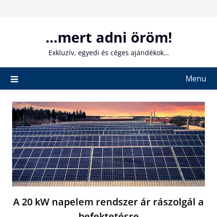
Skip
to
content
…mert adni öröm!
Exkluzív, egyedi és céges ajándékok…
Menu
A 20 kW napelem rendszer ár rászolgál a
befektetésre