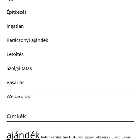
Építkezés
Ingatlan
Karácsonyi ajándék
Letöltés
Szolgáltatás
Vásárlás
Webáruház
Címkék
ajándék
betonkerítés
bio tusfürdő
egyedi ékszerek
Eladó Lakás