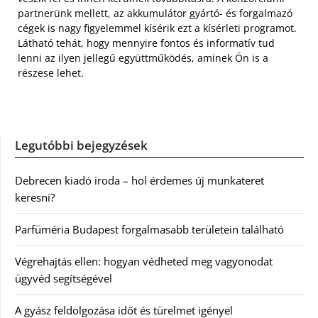
partnerünk mellett, az akkumulátor gyártó- és forgalmazó
cégek is nagy figyelemmel kísérik ezt a kísérleti programot.
Látható tehát, hogy mennyire fontos és informatív tud
lenni az ilyen jellegű együttműködés, aminek Ön is a
részese lehet.
Legutóbbi bejegyzések
Debrecen kiadó iroda – hol érdemes új munkateret
keresni?
Parfüméria Budapest forgalmasabb területein található
Végrehajtás ellen: hogyan védheted meg vagyonodat
ügyvéd segítségével
A gyász feldolgozása időt és türelmet igényel