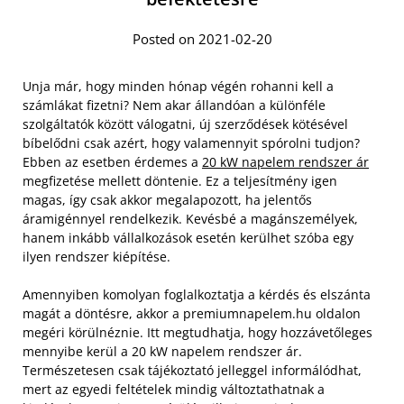
Posted on 2021-02-20
Unja már, hogy minden hónap végén rohanni kell a
számlákat fizetni? Nem akar állandóan a különféle
szolgáltatók között válogatni, új szerződések kötésével
bíbelődni csak azért, hogy valamennyit spórolni tudjon?
Ebben az esetben érdemes a
20 kW napelem rendszer ár
megfizetése mellett döntenie. Ez a teljesítmény igen
magas, így csak akkor megalapozott, ha jelentős
áramigénnyel rendelkezik. Kevésbé a magánszemélyek,
hanem inkább vállalkozások esetén kerülhet szóba egy
ilyen rendszer kiépítése.
Amennyiben komolyan foglalkoztatja a kérdés és elszánta
magát a döntésre, akkor a premiumnapelem.hu oldalon
megéri körülnéznie. Itt megtudhatja, hogy hozzávetőleges
mennyibe kerül a 20 kW napelem rendszer ár.
Természetesen csak tájékoztató jelleggel informálódhat,
mert az egyedi feltételek mindig változtathatnak a