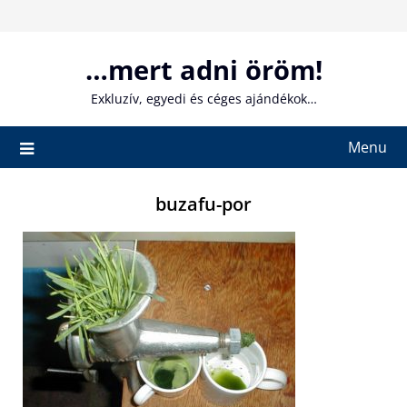
Skip
to
content
…mert adni öröm!
Exkluzív, egyedi és céges ajándékok…
Menu
buzafu-por