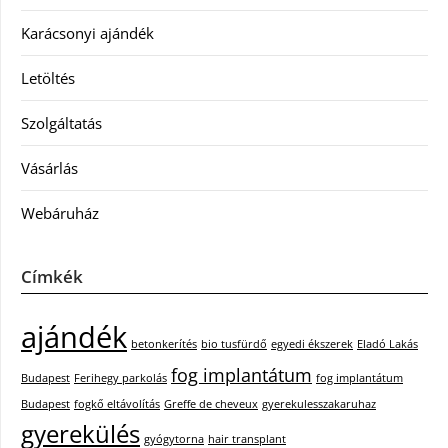
Karácsonyi ajándék
Letöltés
Szolgáltatás
Vásárlás
Webáruház
Címkék
ajándék
betonkerítés
bio tusfürdő
egyedi ékszerek
Eladó Lakás
fog implantátum
Budapest
Ferihegy parkolás
fog implantátum
Budapest
fogkő eltávolítás
Greffe de cheveux
gyerekulesszakaruhaz
gyerekülés
gyógytorna
hair transplant