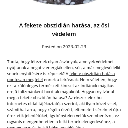
A fekete obszidián hatása, az ősi
védelem
Posted on 2023-02-23
Tudta, hogy léteznek olyan ásványok, amelyek védelmet
nyújtanak a negatív energiák ellen, sőt, a már meglévő lelki
sebek enyhítésére is képesek? A
fekete obszidián hatása
pontosan megfelel
ennek a leírásnak. Nem véletlen, hogy
ezt a különleges természeti kincset az indiánok mágikus
erejű talizmánként hordták maguknál. Hogyan nyilvánul
meg a fekete obszidián hatása? Az ekszer-elek.hu
internetes oldal tájékoztatója szerint, aki ilyen követ visel,
számíthat arra, hogy régóta őrzött, eltemetett sérelmei újra
éreztetik jelenlétüket, így kénytelen velük szembenézni, ez
ugyanis elengedhetetlen a lelki terhek elengedéséhez, a
megnyugvás és belső béke megéléséhez.