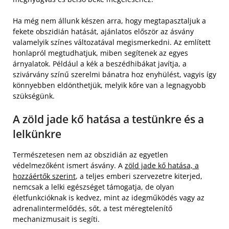
Ha még nem állunk készen arra, hogy megtapasztaljuk a
fekete obszidián hatását, ajánlatos először az ásvány
valamelyik színes változatával megismerkedni. Az említett
honlapról megtudhatjuk, miben segítenek az egyes
árnyalatok. Például a kék a beszédhibákat javítja, a
szivárvány színű szerelmi bánatra hoz enyhülést, vagyis így
könnyebben eldönthetjük, melyik kőre van a legnagyobb
szükségünk.
A zöld jade kő hatása a testünkre és a
lelkünkre
Természetesen nem az obszidián az egyetlen
védelmezőként ismert ásvány. A
zöld jade kő hatása, a
hozzáértők szerint
, a teljes emberi szervezetre kiterjed,
nemcsak a lelki egészséget támogatja, de olyan
életfunkcióknak is kedvez, mint az idegműködés vagy az
adrenalintermelődés, sőt, a test méregtelenítő
mechanizmusait is segíti.