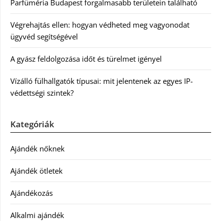
Parfüméria Budapest forgalmasabb területein található
Végrehajtás ellen: hogyan védheted meg vagyonodat
ügyvéd segítségével
A gyász feldolgozása időt és türelmet igényel
Vízálló fülhallgatók típusai: mit jelentenek az egyes IP-
védettségi szintek?
Kategóriák
Ajándék nőknek
Ajándék ötletek
Ajándékozás
Alkalmi ajándék