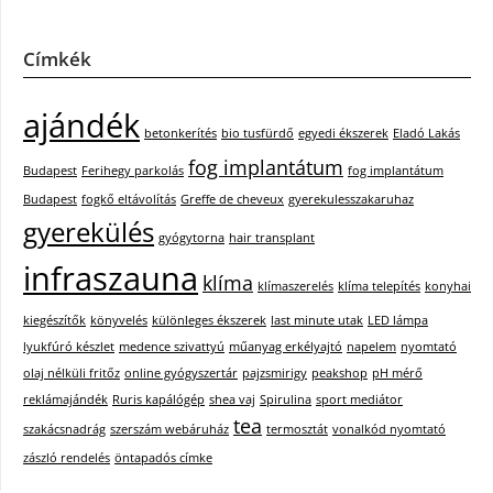
Címkék
ajándék
betonkerítés
bio tusfürdő
egyedi ékszerek
Eladó Lakás
fog implantátum
Budapest
Ferihegy parkolás
fog implantátum
Budapest
fogkő eltávolítás
Greffe de cheveux
gyerekulesszakaruhaz
gyerekülés
gyógytorna
hair transplant
infraszauna
klíma
klímaszerelés
klíma telepítés
konyhai
kiegészítők
könyvelés
különleges ékszerek
last minute utak
LED lámpa
lyukfúró készlet
medence szivattyú
műanyag erkélyajtó
napelem
nyomtató
olaj nélküli fritőz
online gyógyszertár
pajzsmirigy
peakshop
pH mérő
reklámajándék
Ruris kapálógép
shea vaj
Spirulina
sport mediátor
tea
szakácsnadrág
szerszám webáruház
termosztát
vonalkód nyomtató
zászló rendelés
öntapadós címke