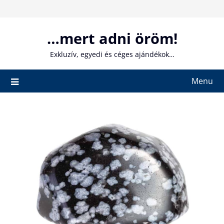
Skip
to
content
…mert adni öröm!
Exkluzív, egyedi és céges ajándékok…
Menu