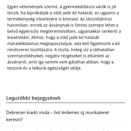
Egyes vélemények szerint, a gyermekáldásra várók is jól
teszik, ha kipróbálják a zöld jade kő hatását, ez ugyanis a
termékenység növelésére is kiterjed. Az obszidiánhoz
hasonlóan, ennek az ásványnak is fontos szerepe lehet a
belső egyensúly megteremtésében, ugyanakkor serkenti a
kreativitást. Ahhoz, hogy a zöld jade kő hatását
maradéktalanul megtapasztaljuk, oda kell figyelnünk a kő
rendszeres tisztítására. A tiszta, hideg víz a láthatatlan
szennyeződéseket, negatív rezgéseket is eltünteti az
ásványról, amit így semmi sem gátolhat abban, hogy a
testünk és a lelkünk egészségét védje.
Legutóbbi bejegyzések
Debrecen kiadó iroda – hol érdemes új munkateret
keresni?