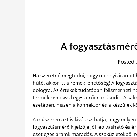
A fogyasztásmérő
Posted 
Ha szeretné megtudni, hogy mennyi áramot ha
hűtő, akkor itt a remek lehetőség! A
fogyaszt
dologra. Az értékek tudatában felismerheti ho
termék rendkívül egyszerűen működik. Alkalm
esetében, hiszen a konnektor és a készülék kö
A műszeren azt is kiválaszthatja, hogy milyen
fogyasztásmérő kijelzője jól leolvasható és 
esetleges áramkimaradás. A szaküzletekből r