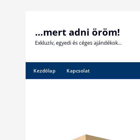
Skip
to
content
…mert adni öröm!
Exkluzív, egyedi és céges ajándékok…
Kezdőlap
Kapcsolat