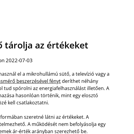
 tárolja az értékeket
on 2022-07-03
sznál el a mikrohullámú sütő, a televízió vagy a
ásmérő beszerzésével fényt
deríthet néhány
l tud spórolni az energiafelhasználást illetően. A
azása hasonlóan történik, mint egy elosztó
zé kell csatlakoztatni.
 formában szeretné látni az értékeket. A
értelmezhető. A működését nem befolyásolja egy
emek ár-érték arányban szerezhető be.