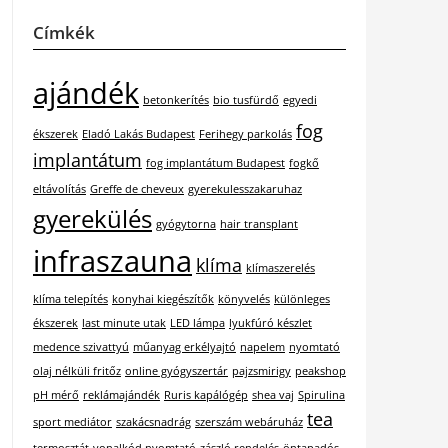
Címkék
ajándék
betonkerítés
bio tusfürdő
egyedi
fog
ékszerek
Eladó Lakás Budapest
Ferihegy parkolás
implantátum
fog implantátum Budapest
fogkő
eltávolítás
Greffe de cheveux
gyerekulesszakaruhaz
gyerekülés
gyógytorna
hair transplant
infraszauna
klíma
klímaszerelés
klíma telepítés
konyhai kiegészítők
könyvelés
különleges
ékszerek
last minute utak
LED lámpa
lyukfúró készlet
medence szivattyú
műanyag erkélyajtó
napelem
nyomtató
olaj nélküli fritőz
online gyógyszertár
pajzsmirigy
peakshop
pH mérő
reklámajándék
Ruris kapálógép
shea vaj
Spirulina
tea
sport mediátor
szakácsnadrág
szerszám webáruház