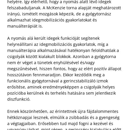
helyére. Így elérhető, hogy a nyomás alatt lévő idegek
felszabaduljanak. A McKenzie torna alapját meghatározott
irányú, ismételt mozgások képezik, de a gyógytornász
alkalmazhat idegmobilizációs gyakorlatokat és
manuálterápiát is.
A nyomás alá került idegek funkcióját segítenek
helyreállítani az idegmobilizációs gyakorlatok, míg a
manuálterápia alkalmazásával hatékonyan feloldhatóak a
csigolyák között kialakult blokkok. Azonban a gyógytorna
nem ér véget a tünetek enyhülésével és/vagy
megszűnésével, hiszen fontos, hogy az elért pozitív állapot
hosszútávon fennmaradjon. Ekkor kezdődik meg a
funkcionális gyógytornával a gerincstabilizáló izmok
erősítése, aminek eredményeképpen a csigolyák helyes
pozícióba kerülnek és terhelés hatására sem jelentkezik
diszfunkció.
Ennek köszönhetően, az érintettnek újra fájdalommentes
hétköznapjai lesznek, elmúlik a zsibbadás és a gyengeség
a végtagjaiban. Erősebben tud majd fogni a kezével és
ugyanúgy járhat, mint régen, a gerincsérv kialakulása előtt.