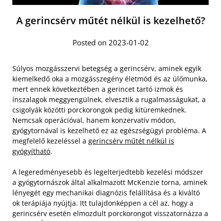
A gerincsérv műtét nélkül is kezelhető?
Posted on 2023-01-02
Súlyos mozgásszervi betegség a gerincsérv, aminek egyik
kiemelkedő oka a mozgásszegény életmód és az ülőmunka,
mert ennek következtében a gerincet tartó izmok és
ínszalagok meggyengülnek, elvesztik a rugalmasságukat, a
csigolyák közötti porckorongok pedig kitüremkednek.
Nemcsak operációval, hanem konzervatív módon,
gyógytornával is kezelhető ez az egészségügyi probléma. A
megfelelő kezeléssel a
gerincsérv műtét nélkül is
gyógyítható
.
A legeredményesebb és legelterjedtebb kezelési módszer
a gyógytornászok által alkalmazott McKenzie torna, aminek
lényegét egy mechanikai diagnózis felállítása és a kiváltó
ok terápiája nyújtja. Itt tulajdonképpen a cél az, hogy a
gerincsérv esetén elmozdult porckorongot visszatornázza a