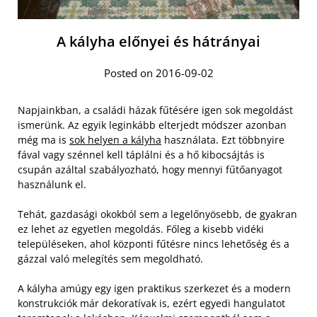
A kályha előnyei és hátrányai
Posted on 2016-09-02
Napjainkban, a családi házak fűtésére igen sok megoldást
ismerünk. Az egyik leginkább elterjedt módszer azonban
még ma is
sok helyen a kályha
használata. Ezt többnyire
fával vagy szénnel kell táplálni és a hő kibocsájtás is
csupán azáltal szabályozható, hogy mennyi fűtőanyagot
használunk el.
Tehát, gazdasági okokból sem a legelőnyösebb, de gyakran
ez lehet az egyetlen megoldás. Főleg a kisebb vidéki
településeken, ahol központi fűtésre nincs lehetőség és a
gázzal való melegítés sem megoldható.
A kályha amúgy egy igen praktikus szerkezet és a modern
konstrukciók már dekoratívak is, ezért egyedi hangulatot