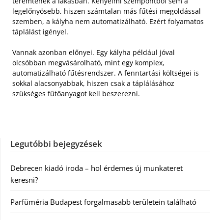
teremtenek a lakásban. Kényelmi szempontból sem a
legelőnyösebb, hiszen számtalan más fűtési megoldással
szemben, a kályha nem automatizálható. Ezért folyamatos
táplálást igényel.
Vannak azonban előnyei. Egy kályha például jóval
olcsóbban megvásárolható, mint egy komplex,
automatizálható fűtésrendszer. A fenntartási költségei is
sokkal alacsonyabbak, hiszen csak a táplálásához
szükséges fűtőanyagot kell beszerezni.
Legutóbbi bejegyzések
Debrecen kiadó iroda – hol érdemes új munkateret
keresni?
Parfüméria Budapest forgalmasabb területein található