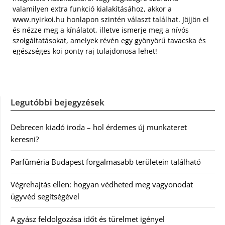
valamilyen extra funkció kialakításához, akkor a
www.nyirkoi.hu honlapon szintén választ találhat. Jöjjön el
és nézze meg a kínálatot, illetve ismerje meg a nívós
szolgáltatásokat, amelyek révén egy gyönyörű tavacska és
egészséges koi ponty raj tulajdonosa lehet!
Legutóbbi bejegyzések
Debrecen kiadó iroda – hol érdemes új munkateret
keresni?
Parfüméria Budapest forgalmasabb területein található
Végrehajtás ellen: hogyan védheted meg vagyonodat
ügyvéd segítségével
A gyász feldolgozása időt és türelmet igényel