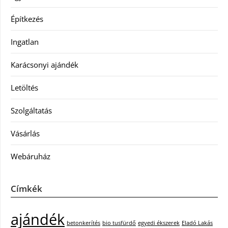
Építkezés
Ingatlan
Karácsonyi ajándék
Letöltés
Szolgáltatás
Vásárlás
Webáruház
Címkék
ajándék
betonkerítés
bio tusfürdő
egyedi ékszerek
Eladó Lakás