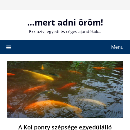
Skip
to
content
…mert adni öröm!
Exkluzív, egyedi és céges ajándékok…
Menu
A Koi ponty szépsége egyedülálló