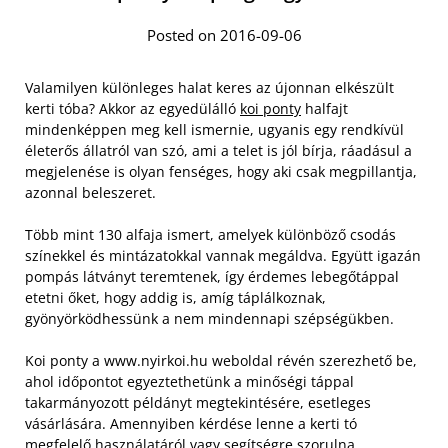
Posted on 2016-09-06
Valamilyen különleges halat keres az újonnan elkészült
kerti tóba? Akkor az egyedülálló
koi ponty
halfajt
mindenképpen meg kell ismernie, ugyanis egy rendkívül
életerős állatról van szó, ami a telet is jól bírja, ráadásul a
megjelenése is olyan fenséges, hogy aki csak megpillantja,
azonnal beleszeret.
Több mint 130 alfaja ismert, amelyek különböző csodás
színekkel és mintázatokkal vannak megáldva. Együtt igazán
pompás látványt teremtenek, így érdemes lebegőtáppal
etetni őket, hogy addig is, amíg táplálkoznak,
gyönyörködhessünk a nem mindennapi szépségükben.
Koi ponty a www.nyirkoi.hu weboldal révén szerezhető be,
ahol időpontot egyeztethetünk a minőségi táppal
takarmányozott példányt megtekintésére, esetleges
vásárlására.
Amennyiben kérdése lenne a kerti tó
megfelelő használatáról vagy segítségre szorulna