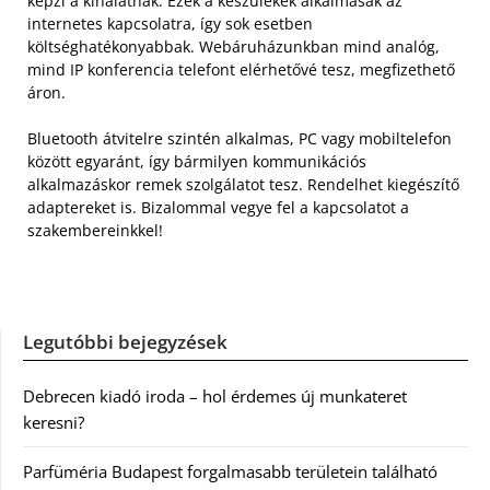
képzi a kínálatnak. Ezek a készülékek alkalmasak az
internetes kapcsolatra, így sok esetben
költséghatékonyabbak. Webáruházunkban mind analóg,
mind IP konferencia telefont elérhetővé tesz, megfizethető
áron.
Bluetooth átvitelre szintén alkalmas, PC vagy mobiltelefon
között egyaránt, így bármilyen kommunikációs
alkalmazáskor remek szolgálatot tesz. Rendelhet kiegészítő
adaptereket is. Bizalommal vegye fel a kapcsolatot a
szakembereinkkel!
Legutóbbi bejegyzések
Debrecen kiadó iroda – hol érdemes új munkateret
keresni?
Parfüméria Budapest forgalmasabb területein található