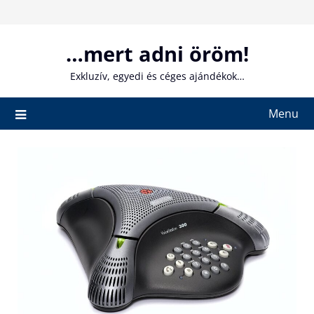
Skip
to
content
…mert adni öröm!
Exkluzív, egyedi és céges ajándékok…
Menu