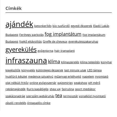
Címkék
ajándék
betonkerítés
bio tusfürdő
egyedi ékszerek
Eladó Lakás
fog implantátum
Budapest
Ferihegy parkolás
fog implantátum
Budapest
fogkő eltávolítás
Greffe de cheveux
gyerekulesszakaruhaz
gyerekülés
gyógytorna
hair transplant
infraszauna
klíma
klímaszerelés
klíma telepítés
konyhai
kiegészítők
könyvelés
különleges ékszerek
last minute utak
LED lámpa
lyukfúró készlet
medence szivattyú
műanyag erkélyajtó
napelem
nyomtató
olaj nélküli fritőz
online gyógyszertár
pajzsmirigy
peakshop
pH mérő
reklámajándék
Ruris kapálógép
shea vaj
Spirulina
sport mediátor
tea
szakácsnadrág
szerszám webáruház
termosztát
vonalkód nyomtató
zászló rendelés
öntapadós címke