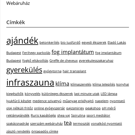
Webáruház
Címkék
ajándék
betonkerítés
bio tusfürdő
egyedi ékszerek
Eladó Lakás
fog implantátum
Budapest
Ferihegy parkolás
fog implantátum
Budapest
fogkő eltávolítás
Greffe de cheveux
gyerekulesszakaruhaz
gyerekülés
gyógytorna
hair transplant
infraszauna
klíma
klímaszerelés
klíma telepítés
konyhai
kiegészítők
könyvelés
különleges ékszerek
last minute utak
LED lámpa
lyukfúró készlet
medence szivattyú
műanyag erkélyajtó
napelem
nyomtató
olaj nélküli fritőz
online gyógyszertár
pajzsmirigy
peakshop
pH mérő
reklámajándék
Ruris kapálógép
shea vaj
Spirulina
sport mediátor
tea
szakácsnadrág
szerszám webáruház
termosztát
vonalkód nyomtató
zászló rendelés
öntapadós címke