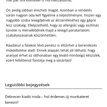
már pár óra elteltével is normalizálódhat,
Ön pedig jobban érezheti magát. Azonban a rendelés
során nagyon oda kell figyelnie a teljesítményre, hiszen egy
nagyobb szoba levegőjének az átcseréléséhez egy gépre
lesz szükség. Elképzelhető, hogy az allergiás vagy asztmás
tünetei is mérséklődnek majd a levegő páratartalom
szabályozásának köszönhetően.
Ráadásul a falakon lévő penész is eltűnhet a berendezés
működtetése alatt. Ennek alapján tehát jól látható, hogy
aranyat érhet az otthonában egy kiváló minőségű készülék,
ezért feltétlenül fontolja meg a vásárlást!
Legutóbbi bejegyzések
Debrecen kiadó iroda – hol érdemes új munkateret
keresni?