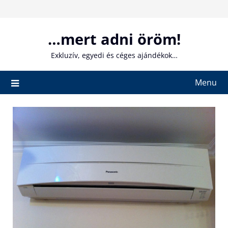
Skip
to
content
…mert adni öröm!
Exkluzív, egyedi és céges ajándékok…
Menu