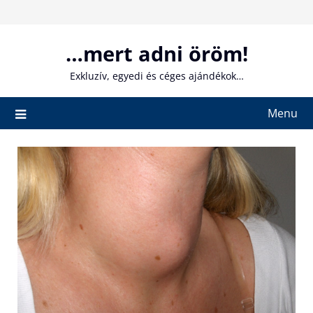
Skip
to
content
…mert adni öröm!
Exkluzív, egyedi és céges ajándékok…
Menu