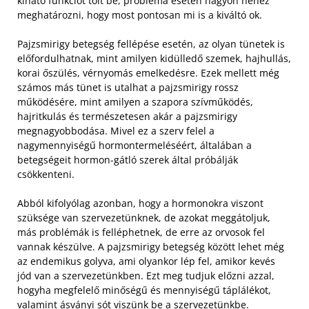
kiható funkciót tölt be, probléma esetén nagyon nehéz
meghatározni, hogy most pontosan mi is a kiváltó ok.
Pajzsmirigy betegség fellépése esetén, az olyan tünetek is
előfordulhatnak, mint amilyen kidülledő szemek, hajhullás,
korai őszülés, vérnyomás emelkedésre. Ezek mellett még
számos más tünet is utalhat a pajzsmirigy rossz
működésére, mint amilyen a szapora szívműködés,
hajritkulás és természetesen akár a pajzsmirigy
megnagyobbodása. Mivel ez a szerv felel a
nagymennyiségű hormontermeléséért, általában a
betegségeit hormon-gátló szerek által próbálják
csökkenteni.
Abból kifolyólag azonban, hogy a hormonokra viszont
szüksége van szervezetünknek, de azokat meggátoljuk,
más problémák is felléphetnek, de erre az orvosok fel
vannak készülve. A pajzsmirigy betegség között lehet még
az endemikus golyva, ami olyankor lép fel, amikor kevés
jód van a szervezetünkben. Ezt meg tudjuk előzni azzal,
hogyha megfelelő minőségű és mennyiségű táplálékot,
valamint ásványi sót viszünk be a szervezetünkbe.