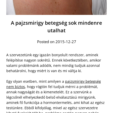
A pajzsmirigy betegség sok mindenre
utalhat
Posted on 2015-12-27
A szervezetünk egy igazán bonyolult rendszer, aminek
felépítése nagyon sokrétű. Ennek következtében, amikor
valami problémánk adódik, nem mindig tudjuk azonnal
behatárolni, hogy miért is van és mi váltja ki.
Egy olyan esetben, mint amilyen a
pajzsmirigy betegség
nem biztos
, hogy rögtön fel tudjuk mérni a problémát,
annak nagyságát és a kimenetelét. Ez a szervünk a
légcsőnél elhelyezkedő belső elválasztású mirigyünk,
aminek fő funkciója a hormontermelés, ami kihat az egész
testünkre. Ebből kifolyólag, mivel az egész szervezetre