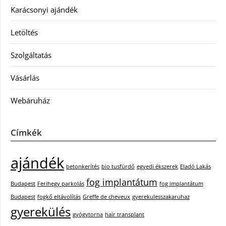
Karácsonyi ajándék
Letöltés
Szolgáltatás
Vásárlás
Webáruház
Címkék
ajándék
betonkerítés
bio tusfürdő
egyedi ékszerek
Eladó Lakás
fog implantátum
Budapest
Ferihegy parkolás
fog implantátum
Budapest
fogkő eltávolítás
Greffe de cheveux
gyerekulesszakaruhaz
gyerekülés
gyógytorna
hair transplant