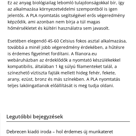
Ez az anyag biológiailag lebomló tulajdonságokkal bír, így
az alkalmazása környezetvédelmi szempontból is igen
jelentős. A PLA nyomtatás segítségével erős végeredmény
képződik, ami azonban nem bírja a túl magas
hőmérsékletet és kültéri használatra sem javasolt.
Esetében elegendő 45-60 Celsius fokos asztal alkalmazása,
továbbá a minél jobb végeredmény érdekében, a hűtésre
is érdemes figyelmet fordítani. A filanora.eu
webáruházban az érdeklődők a nyomtató készülékekkel
kompatibilis, általában 1 kg súlyú filamenteket talál, a
színezhető víztiszta fajták mellett hideg fehér, fekete,
arany, ezüst, bronz és más színekben. A PLA nyomtatás
teljes lakóingatlanok előállítását is meg tudja oldani.
Legutóbbi bejegyzések
Debrecen kiadó iroda – hol érdemes új munkateret