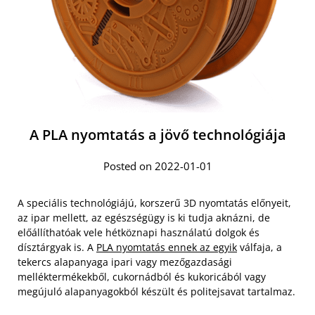
A PLA nyomtatás a jövő technológiája
Posted on 2022-01-01
A speciális technológiájú, korszerű 3D nyomtatás előnyeit,
az ipar mellett, az egészségügy is ki tudja aknázni, de
előállíthatóak vele hétköznapi használatú dolgok és
dísztárgyak is. A
PLA nyomtatás ennek az egyik
válfaja, a
tekercs alapanyaga ipari vagy mezőgazdasági
melléktermékekből, cukornádból és kukoricából vagy
megújuló alapanyagokból készült és politejsavat tartalmaz.