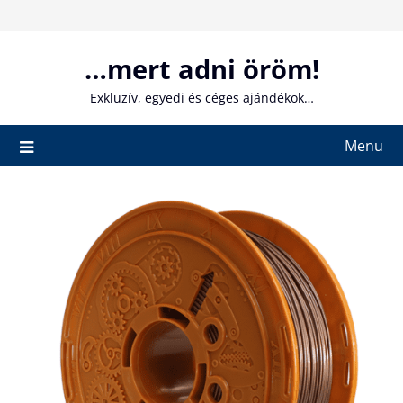
Skip
to
content
…mert adni öröm!
Exkluzív, egyedi és céges ajándékok…
Menu