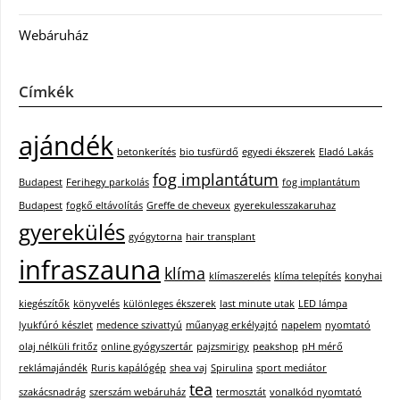
Webáruház
Címkék
ajándék
betonkerítés
bio tusfürdő
egyedi ékszerek
Eladó Lakás
fog implantátum
Budapest
Ferihegy parkolás
fog implantátum
Budapest
fogkő eltávolítás
Greffe de cheveux
gyerekulesszakaruhaz
gyerekülés
gyógytorna
hair transplant
infraszauna
klíma
klímaszerelés
klíma telepítés
konyhai
kiegészítők
könyvelés
különleges ékszerek
last minute utak
LED lámpa
lyukfúró készlet
medence szivattyú
műanyag erkélyajtó
napelem
nyomtató
olaj nélküli fritőz
online gyógyszertár
pajzsmirigy
peakshop
pH mérő
reklámajándék
Ruris kapálógép
shea vaj
Spirulina
sport mediátor
tea
szakácsnadrág
szerszám webáruház
termosztát
vonalkód nyomtató