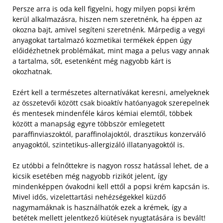
Persze arra is oda kell figyelni, hogy milyen popsi krém
kerül alkalmazásra, hiszen nem szeretnénk, ha éppen az
okozna bajt, amivel segíteni szeretnénk. Márpedig a vegyi
anyagokat tartalmazó kozmetikai termékek éppen úgy
előidézhetnek problémákat, mint maga a pelus vagy annak
a tartalma, sőt, esetenként még nagyobb kárt is
okozhatnak.
Ezért kell a természetes alternatívákat keresni, amelyeknek
az összetevői között csak bioaktív hatóanyagok szerepelnek
és mentesek mindenféle káros kémiai elemtől, többek
között a manapság egyre többször emlegetett
paraffinviaszoktól, paraffinolajoktól, drasztikus konzerváló
anyagoktól, szintetikus-allergizáló illatanyagoktól is.
Ez utóbbi a felnőttekre is nagyon rossz hatással lehet, de a
kicsik esetében még nagyobb rizikót jelent, így
mindenképpen óvakodni kell ettől a popsi krém kapcsán is.
Mivel idős, vizelettartási nehézségekkel küzdő
nagymamáknak is használhatók ezek a krémek, így a
betétek mellett jelentkező kiütések nyugtatására is bevált!