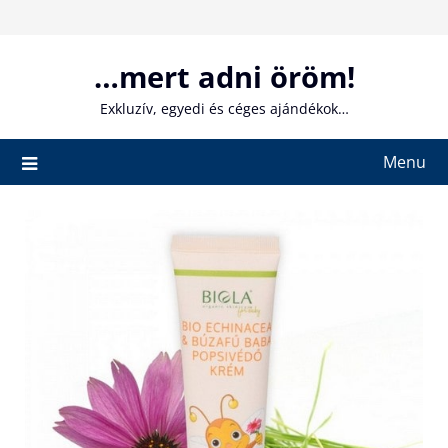
Skip
to
content
…mert adni öröm!
Exkluzív, egyedi és céges ajándékok…
Menu