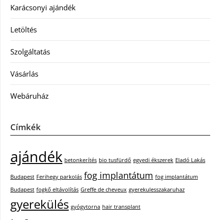
Karácsonyi ajándék
Letöltés
Szolgáltatás
Vásárlás
Webáruház
Címkék
ajándék
betonkerítés
bio tusfürdő
egyedi ékszerek
Eladó Lakás
fog implantátum
Budapest
Ferihegy parkolás
fog implantátum
Budapest
fogkő eltávolítás
Greffe de cheveux
gyerekulesszakaruhaz
gyerekülés
gyógytorna
hair transplant