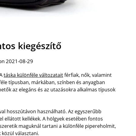
ntos kiegészítő
on 2021-08-29
 A
táska különféle változatait
férfiak, nők, valamint
kféle típusban, márkában, színben és anyagban
lhetők az elegáns és az utazásokra alkalmas típusok
zóval hosszútávon használható. Az egyszerűbb
el ellátott kellékek. A hölgyek esetében fontos
szeretik maguknál tartani a különféle pipereholmit,
 közül választani.