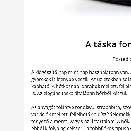
A táska fo
Posted 
A kiegészítő nap mint nap használatban van.
gyerekek is igénybe veszik. Az üzletekben so
kapható. A hétköznapi darabok mellett, felle
is. Az elegáns táska általában bőrből készül.
Az anyagát tekintve rendkívül strapabíró, s
variációk mellett, fellelhetők a díszítőelemekk
tényező a méret, vagyis az űrtartalom. A nők 
ebből kifolyólag célszerű a többfiókos típusok