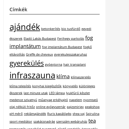
Címkék
ajándék
betonkerítés
bio tusfürdő
egyedi
fog
ékszerek
Eladó Lakás Budapest
Ferihegy parkolás
implantátum
fog implantátum Budapest
fogkő
eltávolítás
Greffe de cheveux
gyerekulesszakaruhaz
gyerekülés
gyógytorna
hair transplant
infraszauna
klíma
klímaszerelés
klíma telepítés
konyhai kiegészítők
könyvelés
különleges
ékszerek
last minute utak
LED lámpa
lyukfúró készlet
medence szivattyú
műanyag erkélyajtó
napelem
nyomtató
olaj nélküli fritőz
online gyógyszertár
pajzsmirigy
peakshop
pH mérő
reklámajándék
Ruris kapálógép
shea vaj
Spirulina
tea
sport mediátor
szakácsnadrág
szerszám webáruház