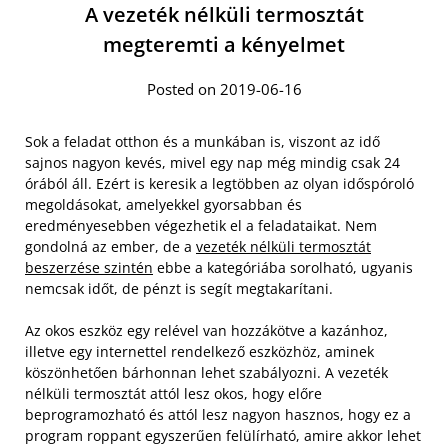
A vezeték nélküli termosztát
megteremti a kényelmet
Posted on 2019-06-16
Sok a feladat otthon és a munkában is, viszont az idő
sajnos nagyon kevés, mivel egy nap még mindig csak 24
órából áll. Ezért is keresik a legtöbben az olyan időspóroló
megoldásokat, amelyekkel gyorsabban és
eredményesebben végezhetik el a feladataikat. Nem
gondolná az ember, de a
vezeték nélküli termosztát
beszerzése szintén
ebbe a kategóriába sorolható, ugyanis
nemcsak időt, de pénzt is segít megtakarítani.
Az okos eszköz egy relével van hozzákötve a kazánhoz,
illetve egy internettel rendelkező eszközhöz, aminek
köszönhetően bárhonnan lehet szabályozni. A vezeték
nélküli termosztát attól lesz okos, hogy előre
beprogramozható és attól lesz nagyon hasznos, hogy ez a
program roppant egyszerűen felülírható, amire akkor lehet