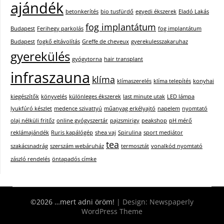
ajándék
betonkerítés
bio tusfürdő
egyedi ékszerek
Eladó Lakás
fog implantátum
Budapest
Ferihegy parkolás
fog implantátum
Budapest
fogkő eltávolítás
Greffe de cheveux
gyerekulesszakaruhaz
gyerekülés
gyógytorna
hair transplant
infraszauna
klíma
klímaszerelés
klíma telepítés
konyhai
kiegészítők
könyvelés
különleges ékszerek
last minute utak
LED lámpa
lyukfúró készlet
medence szivattyú
műanyag erkélyajtó
napelem
nyomtató
olaj nélküli fritőz
online gyógyszertár
pajzsmirigy
peakshop
pH mérő
reklámajándék
Ruris kapálógép
shea vaj
Spirulina
sport mediátor
tea
szakácsnadrág
szerszám webáruház
termosztát
vonalkód nyomtató
zászló rendelés
öntapadós címke
©2026 …mert adni öröm!
| Design:
Newspaperly
WordPress Theme