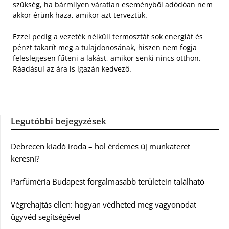
szükség, ha bármilyen váratlan eseményből adódóan nem
akkor érünk haza, amikor azt terveztük.
Ezzel pedig a vezeték nélküli termosztát sok energiát és
pénzt takarít meg a tulajdonosának, hiszen nem fogja
feleslegesen fűteni a lakást, amikor senki nincs otthon.
Ráadásul az ára is igazán kedvező.
Legutóbbi bejegyzések
Debrecen kiadó iroda – hol érdemes új munkateret
keresni?
Parfüméria Budapest forgalmasabb területein található
Végrehajtás ellen: hogyan védheted meg vagyonodat
ügyvéd segítségével