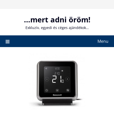
Skip
to
content
…mert adni öröm!
Exkluzív, egyedi és céges ajándékok…
Menu