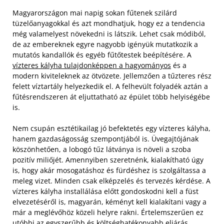
Magyarországon mai napig sokan fűtenek szilárd
tüzelőanyagokkal és azt mondhatjuk, hogy ez a tendencia
még valamelyest növekedni is látszik. Lehet csak módiból,
de az embereknek egyre nagyobb igényük mutatkozik a
mutatós kandallók és egyéb fűtőtestek beépítésére. A
vízteres kályha tulajdonképpen a hagyományos
és a
modern kiviteleknek az ötvözete. Jellemzően a tűzteres rész
felett víztartály helyezkedik el. A felhevült folyadék aztán a
fűtésrendszeren át eljuttatható az épület több helyiségébe
is.
Nem csupán esztétikailag jó befektetés egy vízteres kályha,
hanem gazdaságosság szempontjából is. Üvegajtójának
köszönhetően, a lobogó tűz látványa is növeli a szoba
pozitív miliőjét. Amennyiben szeretnénk, kialakítható úgy
is, hogy akár mosogatáshoz és fürdéshez is szolgáltassa a
meleg vizet. Minden csak elképzelés és tervezés kérdése. A
vízteres kályha installálása előtt gondoskodni kell a füst
elvezetéséről is, magyarán, kéményt kell kialakítani vagy a
már a meglévőhöz közeli helyre rakni. Értelemszerűen ez
utóbbi az egyszerűbb és költséghatékonyabb eljárás.