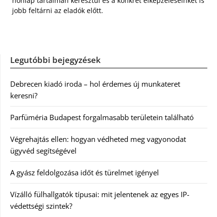
honlap tartalmán keresztül és a konkrét elképzeléseinket is
jobb feltárni az eladók előtt.
Legutóbbi bejegyzések
Debrecen kiadó iroda – hol érdemes új munkateret
keresni?
Parfüméria Budapest forgalmasabb területein található
Végrehajtás ellen: hogyan védheted meg vagyonodat
ügyvéd segítségével
A gyász feldolgozása időt és türelmet igényel
Vízálló fülhallgatók típusai: mit jelentenek az egyes IP-
védettségi szintek?