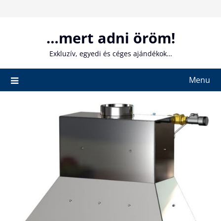
Skip
to
content
…mert adni öröm!
Exkluzív, egyedi és céges ajándékok…
Menu