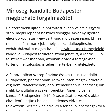
Minőségi kandalló Budapesten,
megbízható forgalmazótól
Ha szeretnénk újítani a háztartásunkban valamit, egyedi,
szép, mégis roppant hasznos dologgal, akkor nyugodtan
elgondolkodhatunk egy zárt kandalló beszerzésén. Ehhez
nem is találhatnánk jobb helyet a kandalloepites.hu
webáruháznál. A magas kvalitási
elvárásoknak is megfelelő
kandalló Budapest
területén szóba jöhet itt, a rendkívül jól
felszerelt webshopban, azonban a vidéki térségekben
történő megvalósítás is teljes mértékben kivitelezhető.
A felhozatalban szereplő szinte összes típusú kandalló
Budapesten, pontosabban Törökbálinton megtekinthető a
cég bemutatótermében, ahol személyesen is lehetőségünk
nyílik konzultálni a szakemberekkel. Amennyiben a
kandalló Budapesten történő vásárlását tervezzük, akkor
okvetlenül térjünk be ide is! Érdemes előzetesen
tájékozódni kicsit a kínálatról és a fennálló lehetőségekről a