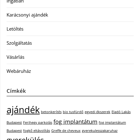
Ingatlan
Karácsonyi ajándék
Letöltés
Szolgáltatás
Vásárlás
Webáruház
Címkék
ajándék
betonkerítés
bio tusfürdő
egyedi ékszerek
Eladó Lakás
fog implantátum
Budapest
Ferihegy parkolás
fog implantátum
Budapest
fogkő eltávolítás
Greffe de cheveux
gyerekulesszakaruhaz
gyerekülés