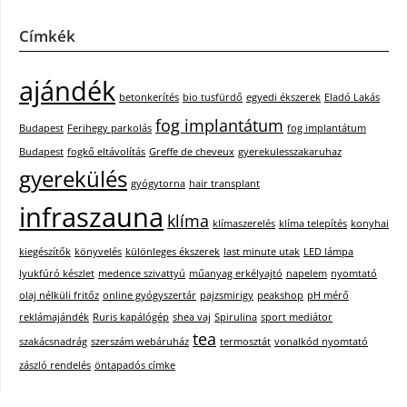
Címkék
ajándék
betonkerítés
bio tusfürdő
egyedi ékszerek
Eladó Lakás
fog implantátum
Budapest
Ferihegy parkolás
fog implantátum
Budapest
fogkő eltávolítás
Greffe de cheveux
gyerekulesszakaruhaz
gyerekülés
gyógytorna
hair transplant
infraszauna
klíma
klímaszerelés
klíma telepítés
konyhai
kiegészítők
könyvelés
különleges ékszerek
last minute utak
LED lámpa
lyukfúró készlet
medence szivattyú
műanyag erkélyajtó
napelem
nyomtató
olaj nélküli fritőz
online gyógyszertár
pajzsmirigy
peakshop
pH mérő
reklámajándék
Ruris kapálógép
shea vaj
Spirulina
sport mediátor
tea
szakácsnadrág
szerszám webáruház
termosztát
vonalkód nyomtató
zászló rendelés
öntapadós címke