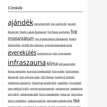
Címkék
ajándék
betonkerítés
bio tusfürdő
egyedi
fog
ékszerek
Eladó Lakás Budapest
Ferihegy parkolás
implantátum
fog implantátum Budapest
fogkő
eltávolítás
Greffe de cheveux
gyerekulesszakaruhaz
gyerekülés
gyógytorna
hair transplant
infraszauna
klíma
klímaszerelés
klíma telepítés
konyhai kiegészítők
könyvelés
különleges
ékszerek
last minute utak
LED lámpa
lyukfúró készlet
medence szivattyú
műanyag erkélyajtó
napelem
nyomtató
olaj nélküli fritőz
online gyógyszertár
pajzsmirigy
peakshop
pH mérő
reklámajándék
Ruris kapálógép
shea vaj
Spirulina
tea
sport mediátor
szakácsnadrág
szerszám webáruház