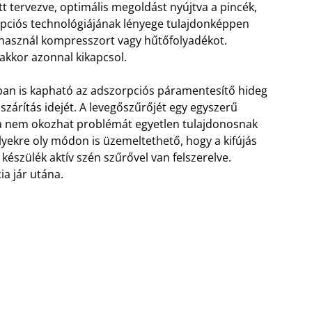
tt tervezve, optimális megoldást nyújtva a pincék,
pciós technológiájának lényege tulajdonképpen
 használ kompresszort vagy hűtőfolyadékot.
, akkor azonnal kikapcsol.
atban is kapható az adszorpciós páramentesítő hideg
szárítás idejét. A levegőszűrőjét egy egyszerű
tása nem okozhat problémát egyetlen tulajdonosnak
yekre oly módon is üzemeltethető, hogy a kifújás
 készülék aktív szén szűrővel van felszerelve.
ia jár utána.