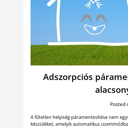
Adszorpciós páramen
alacsony
Posted 
A fűtetlen helyiség páramentesítése nem egy
készüléket, amelyik automatikus üzemmódban