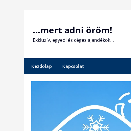
Skip
to
content
…mert adni öröm!
Exkluzív, egyedi és céges ajándékok…
Kezdőlap
Kapcsolat