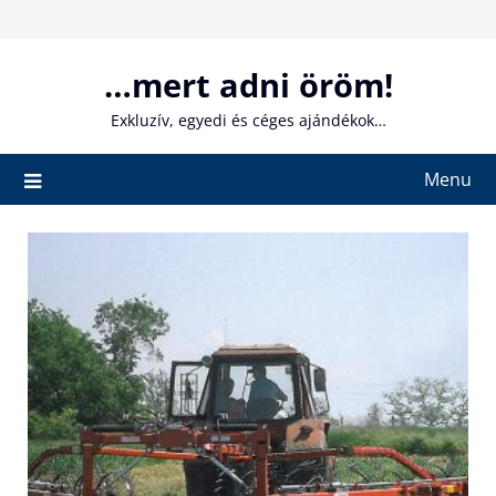
Skip
to
content
…mert adni öröm!
Exkluzív, egyedi és céges ajándékok…
Menu