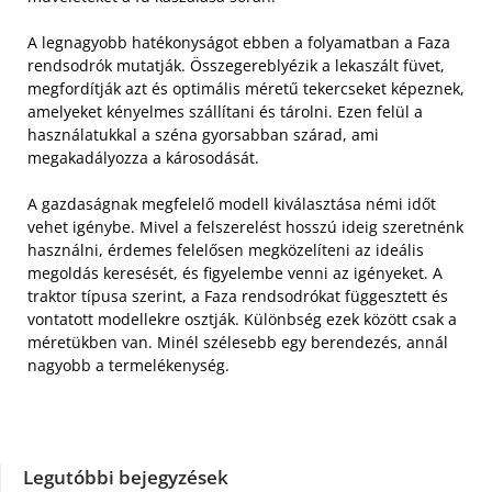
A legnagyobb hatékonyságot ebben a folyamatban a Faza
rendsodrók mutatják. Összegereblyézik a lekaszált füvet,
megfordítják azt és optimális méretű tekercseket képeznek,
amelyeket kényelmes szállítani és tárolni. Ezen felül a
használatukkal a széna gyorsabban szárad, ami
megakadályozza a károsodását.
A gazdaságnak megfelelő modell kiválasztása némi időt
vehet igénybe. Mivel a felszerelést hosszú ideig szeretnénk
használni, érdemes felelősen megközelíteni az ideális
megoldás keresését, és figyelembe venni az igényeket. A
traktor típusa szerint, a Faza rendsodrókat függesztett és
vontatott modellekre osztják. Különbség ezek között csak a
méretükben van. Minél szélesebb egy berendezés, annál
nagyobb a termelékenység.
Legutóbbi bejegyzések