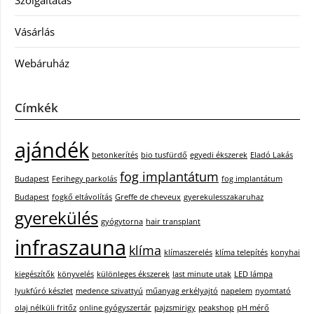
Szolgáltatás
Vásárlás
Webáruház
Címkék
ajándék
betonkerítés
bio tusfürdő
egyedi ékszerek
Eladó Lakás
fog implantátum
Budapest
Ferihegy parkolás
fog implantátum
Budapest
fogkő eltávolítás
Greffe de cheveux
gyerekulesszakaruhaz
gyerekülés
gyógytorna
hair transplant
infraszauna
klíma
klímaszerelés
klíma telepítés
konyhai
kiegészítők
könyvelés
különleges ékszerek
last minute utak
LED lámpa
lyukfúró készlet
medence szivattyú
műanyag erkélyajtó
napelem
nyomtató
olaj nélküli fritőz
online gyógyszertár
pajzsmirigy
peakshop
pH mérő