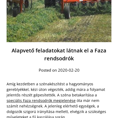
Alapvető feladatokat látnak el a Faza
rendsodrók
Posted on 2020-02-20
Amíg kezdetben a szénakészítést a hagyományos
gereblyékkel, kézi úton végezték, addig mára a folyamat
jelentős részét gépesítették. A széna betakarítása a
speciális Faza rendsodrók megjelenése
óta már nem
számít nehézségnek. A jelenleg elérhető egységek, a
dolgozók szigorú irányítása mellett, elvégzik a szükséges
műveleteket a fű kaszálása során.