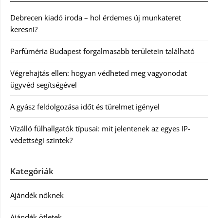
Debrecen kiadó iroda – hol érdemes új munkateret
keresni?
Parfüméria Budapest forgalmasabb területein található
Végrehajtás ellen: hogyan védheted meg vagyonodat
ügyvéd segítségével
A gyász feldolgozása időt és türelmet igényel
Vízálló fülhallgatók típusai: mit jelentenek az egyes IP-
védettségi szintek?
Kategóriák
Ajándék nőknek
Ajándék ötletek