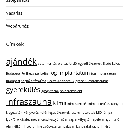
Szolgáltatás
Vásárlás
Webáruház
Címkék
ajándék
betonkerítés
bio tusfürdő
egyedi ékszerek
Eladó Lakás
fog implantátum
Budapest
Ferihegy parkolás
fog implantátum
Budapest
fogkő eltávolítás
Greffe de cheveux
gyerekulesszakaruhaz
gyerekülés
gyógytorna
hair transplant
infraszauna
klíma
klímaszerelés
klíma telepítés
konyhai
kiegészítők
könyvelés
különleges ékszerek
last minute utak
LED lámpa
lyukfúró készlet
medence szivattyú
műanyag erkélyajtó
napelem
nyomtató
olaj nélküli fritőz
online gyógyszertár
pajzsmirigy
peakshop
pH mérő