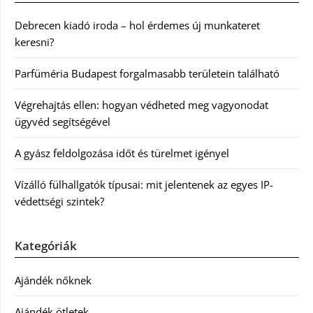
Debrecen kiadó iroda – hol érdemes új munkateret
keresni?
Parfüméria Budapest forgalmasabb területein található
Végrehajtás ellen: hogyan védheted meg vagyonodat
ügyvéd segítségével
A gyász feldolgozása időt és türelmet igényel
Vízálló fülhallgatók típusai: mit jelentenek az egyes IP-
védettségi szintek?
Kategóriák
Ajándék nőknek
Ajándék ötletek