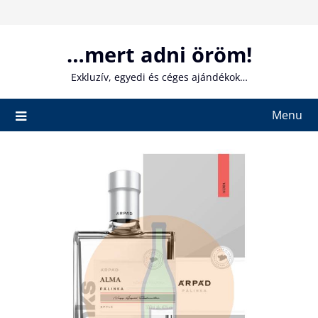
Skip
to
content
…mert adni öröm!
Exkluzív, egyedi és céges ajándékok…
Menu