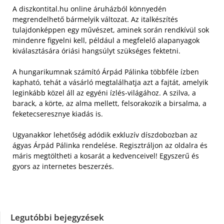
A diszkontital.hu online áruházból könnyedén
megrendelhető bármelyik változat. Az italkészítés
tulajdonképpen egy művészet, aminek során rendkívül sok
mindenre figyelni kell, például a megfelelő alapanyagok
kiválasztására óriási hangsúlyt szükséges fektetni.
A hungarikumnak számító Árpád Pálinka többféle ízben
kapható, tehát a vásárló megtalálhatja azt a fajtát, amelyik
leginkább közel áll az egyéni ízlés-világához. A szilva, a
barack, a körte, az alma mellett, felsorakozik a birsalma, a
feketecseresznye kiadás is.
Ugyanakkor lehetőség adódik exkluzív díszdobozban az
ágyas Árpád Pálinka rendelése. Regisztráljon az oldalra és
máris megtöltheti a kosarát a kedvenceivel! Egyszerű és
gyors az internetes beszerzés.
Legutóbbi bejegyzések