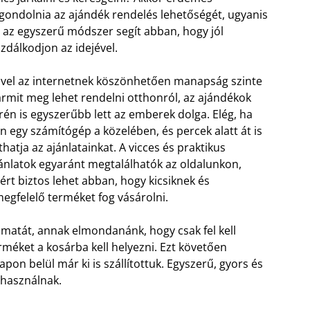
gondolnia az ajándék rendelés lehetőségét, ugyanis
 az egyszerű módszer segít abban, hogy jól
zdálkodjon az idejével.
vel az internetnek köszönhetően manapság szinte
rmit meg lehet rendelni otthonról, az ajándékok
rén is egyszerűbb lett az emberek dolga. Elég, ha
n egy számítógép a közelében, és percek alatt át is
thatja az ajánlatainkat. A vicces és praktikus
ánlatok egyaránt megtalálhatók az oldalunkon,
ért biztos lehet abban, hogy kicsiknek és
megfelelő terméket fog vásárolni.
matát, annak elmondanánk, hogy csak fel kell
erméket a kosárba kell helyezni. Ezt követően
pon belül már ki is szállítottuk. Egyszerű, gyors és
 használnak.