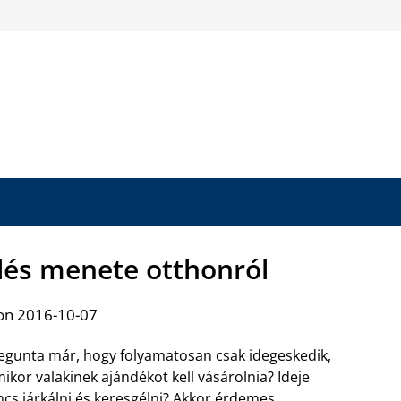
lés menete otthonról
on 2016-10-07
gunta már, hogy folyamatosan csak idegeskedik,
ikor valakinek ajándékot kell vásárolnia? Ideje
ncs járkálni és keresgélni? Akkor érdemes