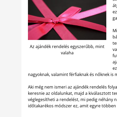
át
ez
ga
Mi
bá
te
Az ajándék rendelés egyszerűbb, mint
va
valaha
fu
aj
ez
nagyoknak, valamint férfiaknak és nőknek is 
Aki még nem ismeri az ajándék rendelés folya
keresnie az oldalunkat, majd a kiválasztott t
véglegesítheti a rendelést, mi pedig néhány na
időtakarékos módszer ez, amit egyre többen