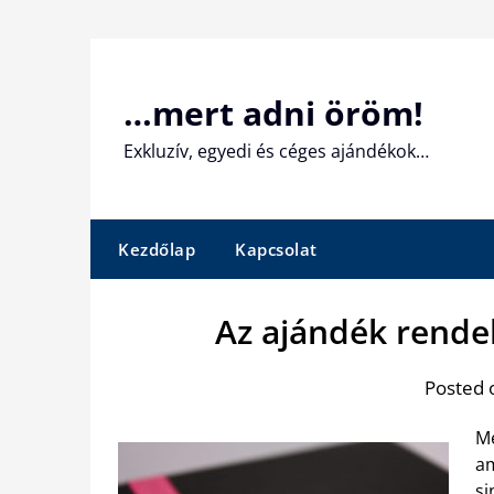
Skip
to
content
…mert adni öröm!
Exkluzív, egyedi és céges ajándékok…
Kezdőlap
Kapcsolat
Az ajándék rende
Posted 
Me
am
si