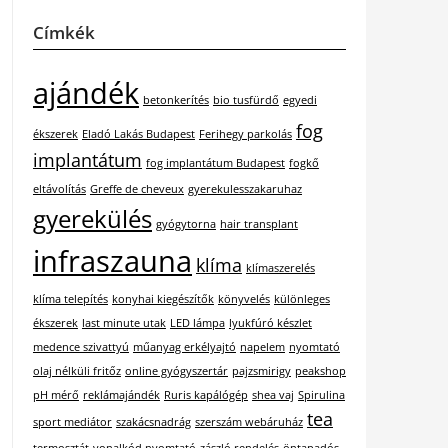
Címkék
ajándék
betonkerítés
bio tusfürdő
egyedi
fog
ékszerek
Eladó Lakás Budapest
Ferihegy parkolás
implantátum
fog implantátum Budapest
fogkő
eltávolítás
Greffe de cheveux
gyerekulesszakaruhaz
gyerekülés
gyógytorna
hair transplant
infraszauna
klíma
klímaszerelés
klíma telepítés
konyhai kiegészítők
könyvelés
különleges
ékszerek
last minute utak
LED lámpa
lyukfúró készlet
medence szivattyú
műanyag erkélyajtó
napelem
nyomtató
olaj nélküli fritőz
online gyógyszertár
pajzsmirigy
peakshop
pH mérő
reklámajándék
Ruris kapálógép
shea vaj
Spirulina
tea
sport mediátor
szakácsnadrág
szerszám webáruház