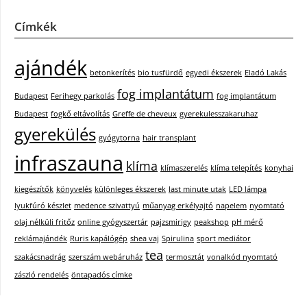
Címkék
ajándék
betonkerítés
bio tusfürdő
egyedi ékszerek
Eladó Lakás
fog implantátum
Budapest
Ferihegy parkolás
fog implantátum
Budapest
fogkő eltávolítás
Greffe de cheveux
gyerekulesszakaruhaz
gyerekülés
gyógytorna
hair transplant
infraszauna
klíma
klímaszerelés
klíma telepítés
konyhai
kiegészítők
könyvelés
különleges ékszerek
last minute utak
LED lámpa
lyukfúró készlet
medence szivattyú
műanyag erkélyajtó
napelem
nyomtató
olaj nélküli fritőz
online gyógyszertár
pajzsmirigy
peakshop
pH mérő
reklámajándék
Ruris kapálógép
shea vaj
Spirulina
sport mediátor
tea
szakácsnadrág
szerszám webáruház
termosztát
vonalkód nyomtató
zászló rendelés
öntapadós címke