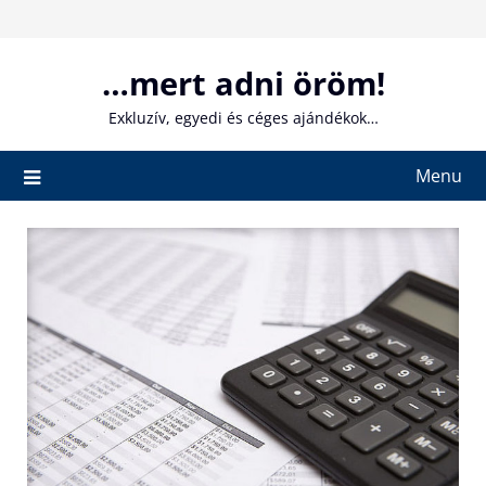
Skip
to
content
…mert adni öröm!
Exkluzív, egyedi és céges ajándékok…
Menu