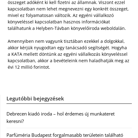
összeget adóként ki kell fizetni az államnak. Viszont ezzel
kapcsolatban nem lehet megnevezni egy konkrét összeget,
mivel ez folyamatosan változik. Az egyéni vállalkozó
könyveléssel kapcsolatban hasznos információkat
találhatunk a Helyben-Távban könyvelőiroda weboldalán.
Amennyiben nem vagyunk tisztában ezekkel a dolgokkal,
akkor kérjük nyugodtan egy tanácsadó segítségét. Hogyha
a KATA mellett döntünk az egyéni vállalkozás könyveléssel
kapcsolatban, akkor a bevételeink nem haladhatják meg az
évi 12 millió forintot.
Legutóbbi bejegyzések
Debrecen kiadó iroda – hol érdemes új munkateret
keresni?
Parfüméria Budapest forgalmasabb területein található