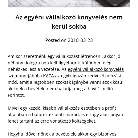
Az egyéni vállalkozó könyvelés nem
kerül sokba
Posted on 2018-03-23
Amikor szeretnénk egy vállalkozást létrehozni, akkor jó
néhány dologra oda kell figyelnünk, különben elég
nehézkes lesz a vezetése. Az
egyéni vállalkozó könyvelés
szempontjából a KATA
az egyik igazán kedvező adózási
mód, amit a legtöbben szoktak igénybe venni azok közül,
akiknek a bevétele nem haladja meg a havi 1 millió
Forintot.
Mivel egy kezdő, kisebb vállalkozás esetében a profit
általában a határérték alatt marad, ezért így alacsonyan
lehet tartani az erre vonatkozó költségeket.
Hogyha idővel nőnek a bevételek, akkor egy bizonyos