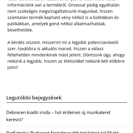
információnk van a termékről. Orvossal pedig egyáltalán
nem szükséges megvizsgáltatnunk magunkat, hiszen
számtalan termék kapható vény nélkül is a boltokban és
patikákban, amelyek gond nélkül alkalmazhatóak,
bevethetőek.
A kérdés viszont, miszerint mi a legjobb potencianövelő
szer, továbbra is aktuális marad, hiszen a válasz
feltehetően mindenkinek mást jelent. Döntsünk úgy, ahogy
nekünk a legjobb, hiszen az életünkkel nekünk kell előbbre
jutni!
Legutóbbi bejegyzések
Debrecen kiadó iroda – hol érdemes új munkateret
keresni?
Parfüméria Budapest forgalmasabb területein található