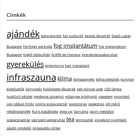
Címkék
ajándék
betonkerítés
bio tusfürdő
egyedi ékszerek
Eladó Lakás
fog implantátum
Budapest
Ferihegy parkolás
fog implantátum
Budapest
fogkő eltávolítás
Greffe de cheveux
gyerekulesszakaruhaz
gyerekülés
gyógytorna
hair transplant
infraszauna
klíma
klímaszerelés
klíma telepítés
konyhai
kiegészítők
könyvelés
különleges ékszerek
last minute utak
LED lámpa
lyukfúró készlet
medence szivattyú
műanyag erkélyajtó
napelem
nyomtató
olaj nélküli fritőz
online gyógyszertár
pajzsmirigy
peakshop
pH mérő
reklámajándék
Ruris kapálógép
shea vaj
Spirulina
sport mediátor
tea
szakácsnadrág
szerszám webáruház
termosztát
vonalkód nyomtató
zászló rendelés
öntapadós címke