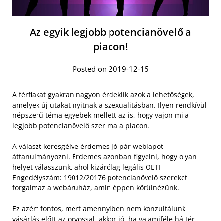
Az egyik legjobb potencianövelő a
piacon!
Posted on 2019-12-15
A férfiakat gyakran nagyon érdeklik azok a lehetőségek,
amelyek új utakat nyitnak a szexualitásban. Ilyen rendkívül
népszerű téma egyebek mellett az is, hogy vajon mi a
legjobb potencianövelő
szer ma a piacon.
A választ keresgélve érdemes jó pár weblapot
áttanulmányozni. Érdemes azonban figyelni, hogy olyan
helyet válasszunk, ahol kizárólag legális OETI
Engedélyszám: 19012/20176 potencianövelő szereket
forgalmaz a webáruház, amin éppen körülnézünk.
Ez azért fontos, mert amennyiben nem konzultálunk
vásárlás előtt az orvossal, akkor jó, ha valamiféle háttér