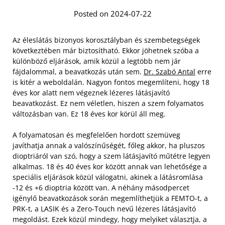
Posted on 2024-07-22
Az éleslátás bizonyos korosztályban és szembetegségek
következtében már biztosítható. Ekkor jöhetnek szóba a
különböző eljárások, amik közül a legtöbb nem jár
fájdalommal, a beavatkozás után sem.
Dr. Szabó Antal
erre
is kitér a weboldalán. Nagyon fontos megemlíteni, hogy 18
éves kor alatt nem végeznek lézeres látásjavító
beavatkozást. Ez nem véletlen, hiszen a szem folyamatos
változásban van. Ez 18 éves kor körül áll meg.
A folyamatosan és megfelelően hordott szemüveg
javíthatja annak a valószínűségét, főleg akkor, ha pluszos
dioptriáról van szó, hogy a szem látásjavító műtétre legyen
alkalmas. 18 és 40 éves kor között annak van lehetősége a
speciális eljárások közül válogatni, akinek a látásromlása
-12 és +6 dioptria között van. A néhány másodpercet
igénylő beavatkozások során megemlíthetjük a FEMTO-t, a
PRK-t, a LASIK és a Zero-Touch nevű lézeres látásjavító
megoldást. Ezek közül mindegy, hogy melyiket választja, a