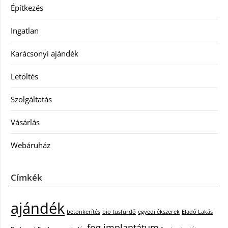
Építkezés
Ingatlan
Karácsonyi ajándék
Letöltés
Szolgáltatás
Vásárlás
Webáruház
Címkék
ajándék
betonkerítés
bio tusfürdő
egyedi ékszerek
Eladó Lakás
fog implantátum