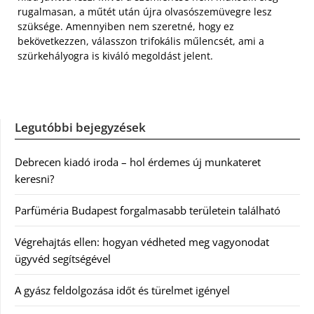
rugalmasan, a műtét után újra olvasószemüvegre lesz
szüksége. Amennyiben nem szeretné, hogy ez
bekövetkezzen, válasszon trifokális műlencsét, ami a
szürkehályogra is kiváló megoldást jelent.
Legutóbbi bejegyzések
Debrecen kiadó iroda – hol érdemes új munkateret
keresni?
Parfüméria Budapest forgalmasabb területein található
Végrehajtás ellen: hogyan védheted meg vagyonodat
ügyvéd segítségével
A gyász feldolgozása időt és türelmet igényel