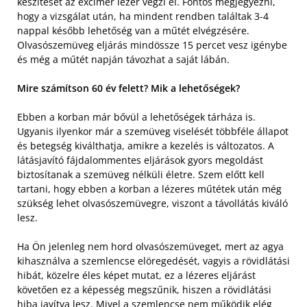
készítését az excimer lézer végzi el. Fontos megjegyezni,
hogy a vizsgálat után, ha mindent rendben találtak 3-4
nappal később lehetőség van a műtét elvégzésére.
Olvasószemüveg eljárás mindössze 15 percet vesz igénybe
és még a műtét napján távozhat a saját lábán.
Mire számítson 60 év felett? Mik a lehetőségek?
Ebben a korban már bővül a lehetőségek tárháza is.
Ugyanis ilyenkor már a szemüveg viselését többféle állapot
és betegség kiválthatja, amikre a kezelés is változatos. A
látásjavító fájdalommentes eljárások gyors megoldást
biztosítanak a szemüveg nélküli életre. Szem előtt kell
tartani, hogy ebben a korban a lézeres műtétek után még
szükség lehet olvasószemüvegre, viszont a távollátás kiváló
lesz.
Ha Ön jelenleg nem hord olvasószemüveget, mert az agya
kihasználva a szemlencse elöregedését, vagyis a rövidlátási
hibát, közelre éles képet mutat, ez a lézeres eljárást
követően ez a képesség megszűnik, hiszen a rövidlátási
hiba javítva lesz. Mivel a szemlencse nem működik elég