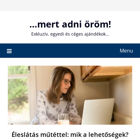
Skip
to
content
…mert adni öröm!
Exkluzív, egyedi és céges ajándékok…
Menu
Éleslátás műtéttel: mik a lehetőségek?