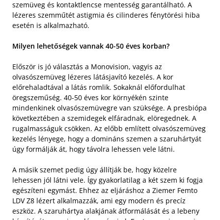
szemüveg és kontaktlencse mentesség garantálható. A
lézeres szemműtét astigmia és cilinderes fénytörési hiba
esetén is alkalmazható.
Milyen lehetőségek vannak 40-50 éves korban?
Először is jó választás a Monovision, vagyis az
olvasószemüveg lézeres látásjavító kezelés. A kor
előrehaladtával a látás romlik. Sokaknál előfordulhat
öregszeműség. 40-50 éves kor környékén szinte
mindenkinek olvasószemüvegre van szüksége. A presbiópa
következtében a szemidegek elfáradnak, elöregednek. A
rugalmasságuk csökken. Az előbb említett olvasószemüveg
kezelés lényege, hogy a domináns szemen a szaruhártyát
úgy formálják át, hogy távolra lehessen vele látni.
A másik szemet pedig úgy állítják be, hogy közelre
lehessen jól látni vele. Így gyakorlatilag a két szem ki fogja
egészíteni egymást. Ehhez az eljáráshoz a Ziemer Femto
LDV Z8 lézert alkalmazzák, ami egy modern és precíz
eszköz. A szaruhártya alakjának átformálását és a lebeny