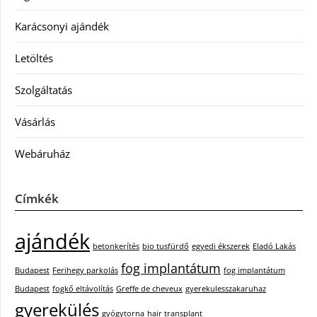
Karácsonyi ajándék
Letöltés
Szolgáltatás
Vásárlás
Webáruház
Címkék
ajándék
betonkerítés
bio tusfürdő
egyedi ékszerek
Eladó Lakás
fog implantátum
Budapest
Ferihegy parkolás
fog implantátum
Budapest
fogkő eltávolítás
Greffe de cheveux
gyerekulesszakaruhaz
gyerekülés
gyógytorna
hair transplant