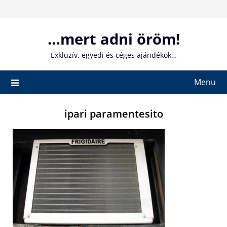
Skip
to
content
…mert adni öröm!
Exkluzív, egyedi és céges ajándékok…
Menu
ipari paramentesito