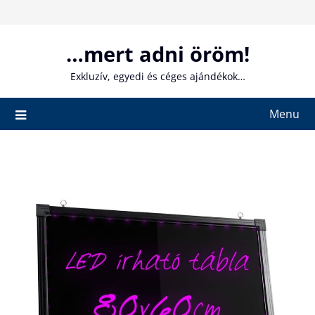
Skip
to
content
…mert adni öröm!
Exkluzív, egyedi és céges ajándékok…
Menu