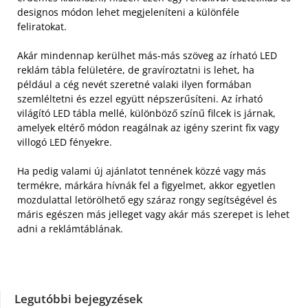
designos módon lehet megjeleníteni a különféle
feliratokat.
Akár mindennap kerülhet más-más szöveg az írható LED
reklám tábla felületére, de gravíroztatni is lehet, ha
például a cég nevét szeretné valaki ilyen formában
szemléltetni és ezzel együtt népszerűsíteni. Az írható
világító LED tábla mellé, különböző színű filcek is járnak,
amelyek eltérő módon reagálnak az igény szerint fix vagy
villogó LED fényekre.
Ha pedig valami új ajánlatot tennének közzé vagy más
termékre, márkára hívnák fel a figyelmet, akkor egyetlen
mozdulattal letörölhető egy száraz rongy segítségével és
máris egészen más jelleget vagy akár más szerepet is lehet
adni a reklámtáblának.
Legutóbbi bejegyzések