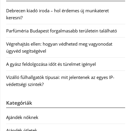
Debrecen kiadó iroda – hol érdemes új munkateret
keresni?
Parfüméria Budapest forgalmasabb területein található
Végrehajtás ellen: hogyan védheted meg vagyonodat
ügyvéd segítségével
A gyász feldolgozása időt és türelmet igényel
Vízálló fülhallgatók típusai: mit jelentenek az egyes IP-
védettségi szintek?
Kategóriák
Ajándék nőknek
Ajándék ötletek