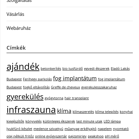
Szolgáltatás
Vásárlás
Webáruház
Címkék
ajándék
betonkerítés
bio tusfürdő
egyedi ékszerek
Eladó Lakás
fog implantátum
Budapest
Ferihegy parkolás
fog implantátum
Budapest
fogkő eltávolítás
Greffe de cheveux
gyerekulesszakaruhaz
gyerekülés
gyógytorna
hair transplant
infraszauna
klíma
klímaszerelés
klíma telepítés
konyhai
kiegészítők
könyvelés
különleges ékszerek
last minute utak
LED lámpa
lyukfúró készlet
medence szivattyú
műanyag erkélyajtó
napelem
nyomtató
olaj nélküli fritőz
online gyógyszertár
pajzsmirigy
peakshop
pH mérő