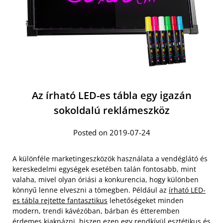
Az írható LED-es tábla egy igazán
sokoldalú reklámeszköz
Posted on 2019-07-24
A különféle marketingeszközök használata a vendéglátó és
kereskedelmi egységek esetében talán fontosabb, mint
valaha, mivel olyan óriási a konkurencia, hogy különben
könnyű lenne elveszni a tömegben. Például az
írható LED-
es tábla rejtette fantasztikus
lehetőségeket minden
modern, trendi kávézóban, bárban és étteremben
érdemes kiaknázni, hiszen ezen egy rendkívül esztétikus és