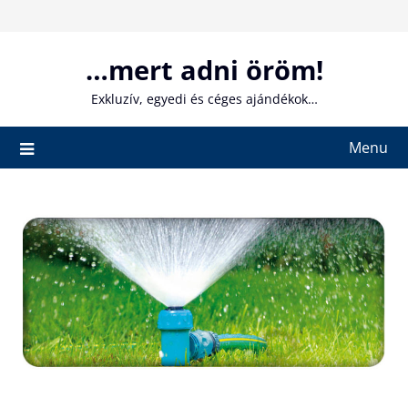
Skip
to
content
…mert adni öröm!
Exkluzív, egyedi és céges ajándékok…
Menu