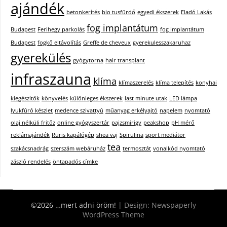
ajándék
betonkerítés
bio tusfürdő
egyedi ékszerek
Eladó Lakás
fog implantátum
Budapest
Ferihegy parkolás
fog implantátum
Budapest
fogkő eltávolítás
Greffe de cheveux
gyerekulesszakaruhaz
gyerekülés
gyógytorna
hair transplant
infraszauna
klíma
klímaszerelés
klíma telepítés
konyhai
kiegészítők
könyvelés
különleges ékszerek
last minute utak
LED lámpa
lyukfúró készlet
medence szivattyú
műanyag erkélyajtó
napelem
nyomtató
olaj nélküli fritőz
online gyógyszertár
pajzsmirigy
peakshop
pH mérő
reklámajándék
Ruris kapálógép
shea vaj
Spirulina
sport mediátor
tea
szakácsnadrág
szerszám webáruház
termosztát
vonalkód nyomtató
zászló rendelés
öntapadós címke
©2026 …mert adni öröm!
| Design:
Newspaperly
WordPress Theme