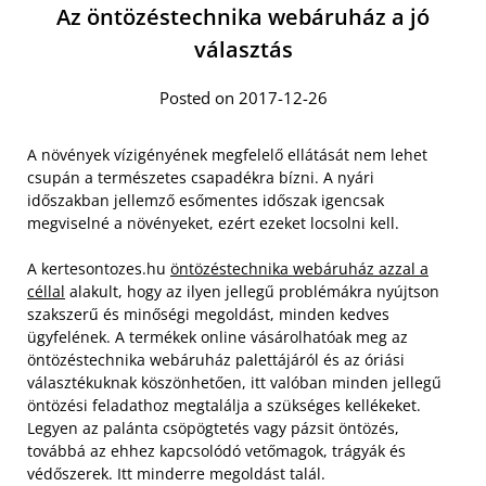
Az öntözéstechnika webáruház a jó
választás
Posted on 2017-12-26
A növények vízigényének megfelelő ellátását nem lehet
csupán a természetes csapadékra bízni. A nyári
időszakban jellemző esőmentes időszak igencsak
megviselné a növényeket, ezért ezeket locsolni kell.
A kertesontozes.hu
öntözéstechnika webáruház azzal a
céllal
alakult, hogy az ilyen jellegű problémákra nyújtson
szakszerű és minőségi megoldást, minden kedves
ügyfelének. A termékek online vásárolhatóak meg az
öntözéstechnika webáruház palettájáról és az óriási
választékuknak köszönhetően, itt valóban minden jellegű
öntözési feladathoz megtalálja a szükséges kellékeket.
Legyen az palánta csöpögtetés vagy pázsit öntözés,
továbbá az ehhez kapcsolódó vetőmagok, trágyák és
védőszerek. Itt minderre megoldást talál.