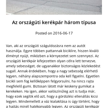
Az országúti kerékpár három típusa
Posted on 2016-06-17
Van, aki az országúti száguldozásra nem az autót
használja. Egyre többen pattannak biciklire, hiszen kiváló
élményt nyújt, miközben a környezetet sem szennyezi. Az
országúti kerékpár kifejezetten olyan célra lett tervezve,
amely sebességet, de ugyanakkor biztonságos közlekedést
sugall. Annak érdekében, hogy a nagy sebesség elérhető
legyen, néhány alapszempontra oda kell figyelni. Egyetlen
bicikli sem fog kellőképpen felgyorsulni, ha nincs rajta
megfelelő gumi. Biztosan látott már keskeny gumikat a
kerekeken. Ha igen, akkor valószínűleg azt is tudja már,
hogy ezek segítik elő azt, hogy a gördülési ellenállás kicsi
legyen. Mindemellett a váz kialakítása is úgy történt, hogy
a hajtás minél hatékonyabb legyen. Az országúti kerékpár