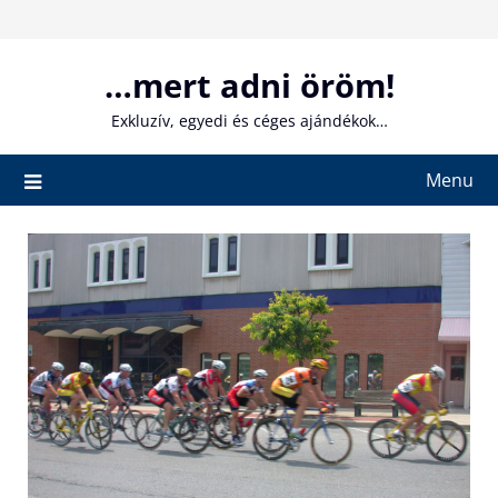
Skip
to
content
…mert adni öröm!
Exkluzív, egyedi és céges ajándékok…
Menu