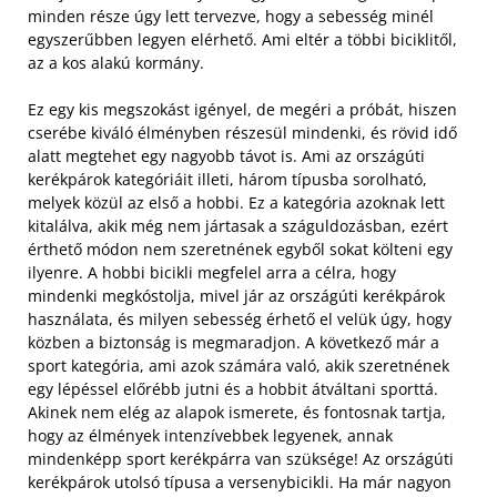
minden része úgy lett tervezve, hogy a sebesség minél
egyszerűbben legyen elérhető. Ami eltér a többi biciklitől,
az a kos alakú kormány.
Ez egy kis megszokást igényel, de megéri a próbát, hiszen
cserébe kiváló élményben részesül mindenki, és rövid idő
alatt megtehet egy nagyobb távot is. Ami az országúti
kerékpárok kategóriáit illeti, három típusba sorolható,
melyek közül az első a hobbi. Ez a kategória azoknak lett
kitalálva, akik még nem jártasak a száguldozásban, ezért
érthető módon nem szeretnének egyből sokat költeni egy
ilyenre. A hobbi bicikli megfelel arra a célra, hogy
mindenki megkóstolja, mivel jár az országúti kerékpárok
használata, és milyen sebesség érhető el velük úgy, hogy
közben a biztonság is megmaradjon. A következő már a
sport kategória, ami azok számára való, akik szeretnének
egy lépéssel előrébb jutni és a hobbit átváltani sporttá.
Akinek nem elég az alapok ismerete, és fontosnak tartja,
hogy az élmények intenzívebbek legyenek, annak
mindenképp sport kerékpárra van szüksége! Az országúti
kerékpárok utolsó típusa a versenybicikli. Ha már nagyon