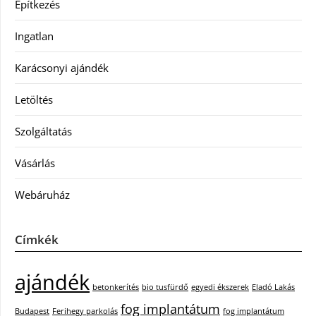
Építkezés
Ingatlan
Karácsonyi ajándék
Letöltés
Szolgáltatás
Vásárlás
Webáruház
Címkék
ajándék
betonkerítés
bio tusfürdő
egyedi ékszerek
Eladó Lakás
fog implantátum
Budapest
Ferihegy parkolás
fog implantátum